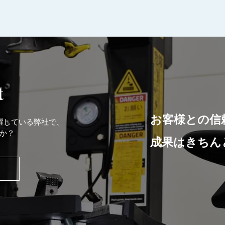
t
お客様との信
躍している弊社で、
か？
成果はきちん