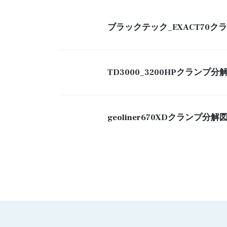
ブラックテック_EXACT70ク
TD3000_3200HPクランプ分
geoliner670XDクランプ分解