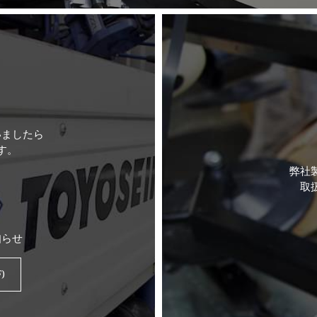
いましたら
す。
弊社
取
知らせ
)