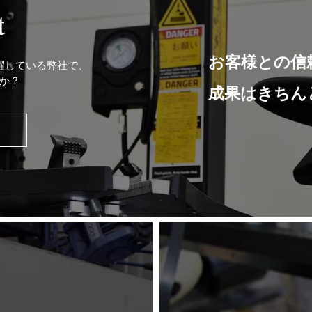
t
お客様との信
躍している弊社で、
か？
成果はきちん