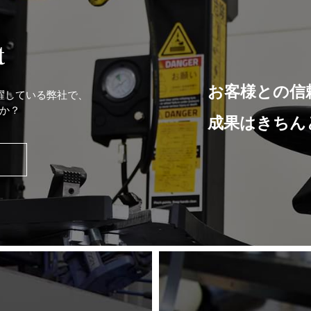
t
お客様との信
躍している弊社で、
か？
成果はきちん