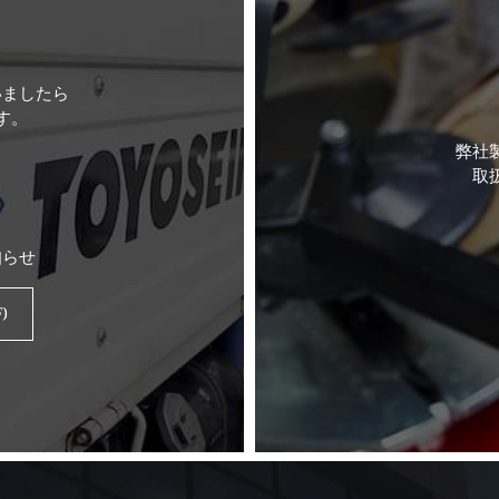
いましたら
す。
弊社
取
知らせ
)