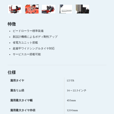
特徴
ビードローラー標準装備
新設計機構によるボディ剛性アップ
省電力ユニット搭載
超扁平ワイドシングルタイヤ対応
サービスカー搭載可能
仕様
適用タイヤ
LT/TB
適当リム径
16～22.5インチ
適用最大タイヤ幅
455mm
適用最大タイヤ外径
1200mm