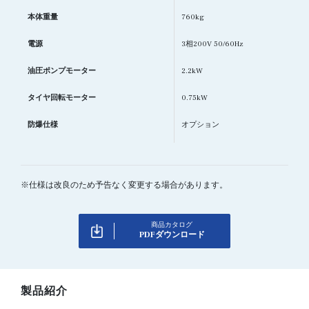
本体重量
760kg
電源
3相200V 50/60Hz
油圧ポンプモーター
2.2kW
タイヤ回転モーター
0.75kW
防爆仕様
オプション
※仕様は改良のため予告なく変更する場合があります。
商品カタログ
PDFダウンロード
製品紹介