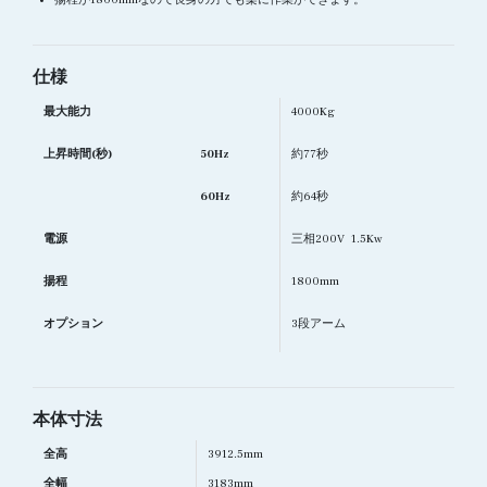
仕様
最大能力
4000Kg
上昇時間(秒)
50Hz
約77秒
60Hz
約64秒
電源
三相200V 1.5Kw
揚程
1800mm
オプション
3段アーム
本体寸法
全高
3912.5mm
全幅
3183mm