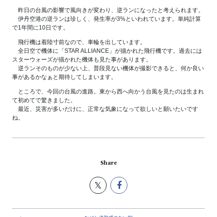
昨日の台風の影響で風向きが変わり、逆ランになったと考えられます。
伊丹空港の逆ランは珍しく、発生率が3%といわれています。単純計算
で1年間に10日です。
飛行機は着陸寸前なので、車輪を出しています。
全日空で機体に「STAR ALLIANCE」が描かれた飛行機です。過去には
スターウォーズが描かれた機体も見た事があります。
逆ランそのものが少ない上、普段見ない機体が撮影できると、何か良い
事があるかなぁと期待してしまいます。
ところで、今回の台風の進路。東から西へ向かう台風を見たのは生まれ
て初めてで驚きました。
最近、災害が多いだけに、正常な気象になって欲しいと願いたいです
ね。
Share