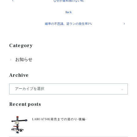
なぜか違和感のない蛇
Back
確率の不思議。逆ランの発生率3%
Category
お知らせ
Archive
Recent posts
LABO A750E発売までの道のり-後編-