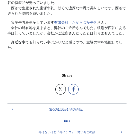
谷の特産品が売っていました。
西谷で生産された宝塚牛乳。甘くて濃厚な牛乳で美味しいです。西谷で
造られた味噌を買いました。
宝塚牛乳を生産しています
有限会社 たからづか牛乳
さん。
会社の所在地を見ますと、弊社のご近所さんでした。牧場が西谷にある
事は知っていましたが、会社がご近所さんだったとは知りませんでした。
身近な事でも知らない事ばかりだと感じつつ、宝塚の幸を堪能しまし
た。
Share
遠心力は見かけの力の話。
Back
毒はないけど「毒イチゴ」 野いちごの話