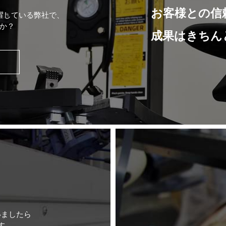
お客様との信
躍している弊社で、
か？
成果はきちん
いましたら
す。