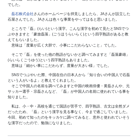
でした。
磊石株式会社
さんのホームページを拝見しましたら、JAさんが設立した
石屋さんでした。JAさんは色々な事業をやってはると思いました。
ところで「磊」(らい)という漢字。こんな漢字を初めて見たとSNSでつ
ぶやきますと「豪放磊落」(ごうほうらいらく)という四字熟語があると教
えてもらいました。
意味は「度量が広く大胆で、小事にこだわらないこと」でした。
そこで「磊」を使った他の熟語がないかと調べてみますと「磊落豪雄」
(らいらくごうゆう)という四字熟語もありました。
意味は「細かい事にこだわらず、度量が大きい様」でした。
SNSでつぶやいた際、中国在住の日本人から「知り合いの中国人で石磊
という人がいるよ」と教えてくれました。
そこで中国人の名前を調べてみますと中国の映画俳優・黄磊さんや、元
サッカー選手・宗磊さんなど、「磊」が中国人の名前に使われている事を
知りました。
私は、小・中・高校を通じて国語が苦手で、四字熟語、古文は全然ダメ
だったため、「磊」という漢字を見る事なく、今まで過ごしていました。
今回、初めて知ったのをキッカケに調べてみると、意外と使われていそう
な漢字だったので、勉強になりました。