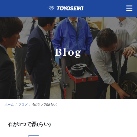
Blog
ホーム
ブログ
石が3つで磊(らい)
石が3つで磊(らい)