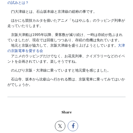
の試みとは？
(*)大津線とは、石山坂本線と京津線の総称の事です。
ほかにも競技カルタを描いたアニメ「ちはやふる」のラッピング列車が
走っていたりします。
京阪大津船は1995年以降、乗客数が減り続け、一時は存続が危ぶまれ
ていましたが、現在では回復しつつあり、存続の危機は免れています。
地元と京阪が協力して、京阪大津線を盛り上げようとしています。
大津
の京阪電車を愛する会
アニメのラッピングだけでなく、お花見列車、クイズラリーなどのイベ
ントを企画されています。楽しそうですね。
のんびり京阪・大津線に乗っていますと地元愛を感じました。
石山寺、坂本から比叡山へ行かれる際は、京阪電車に乗ってみてはいか
がでしょうか。
Share