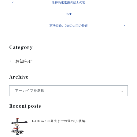
名神高速道路の起工の地
Back
憲法63条。GWの大臣の外遊
Category
お知らせ
Archive
Recent posts
LABO A750E発売までの道のり-後編-