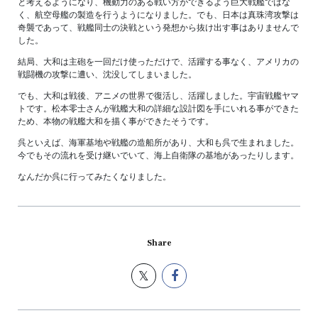
と考えるようになり、機動力のある戦い方ができるよう巨大戦艦ではな
く、航空母艦の製造を行うようになりました。でも、日本は真珠湾攻撃は
奇襲であって、戦艦同士の決戦という発想から抜け出す事はありませんで
した。
結局、大和は主砲を一回だけ使っただけで、活躍する事なく、アメリカの
戦闘機の攻撃に遭い、沈没してしまいました。
でも、大和は戦後、アニメの世界で復活し、活躍しました。宇宙戦艦ヤマ
トです。松本零士さんが戦艦大和の詳細な設計図を手にいれる事ができた
ため、本物の戦艦大和を描く事ができたそうです。
呉といえば、海軍基地や戦艦の造船所があり、大和も呉で生まれました。
今でもその流れを受け継いでいて、海上自衛隊の基地があったりします。
なんだか呉に行ってみたくなりました。
Share