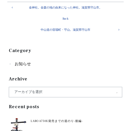
金神社。金森の地の由来になった神社。滋賀県守山市。
Back
中山道の宿場町・守山。滋賀県守山市
Category
お知らせ
Archive
Recent posts
LABO A750E発売までの道のり-後編-