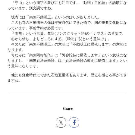
「守山」という漢字の並びにも注目です。「動詞＋目的語」の語順にな
っています。漢文調ですね。
境内には「南無不動明王」というのぼりがありました。
このお寺の不動明王の像は平安時代にできた物で、国の重要文化財にな
っています。事前予約が必要です。
「南無」という言葉。梵語(サンスクリット語)の「ナマス」の音訳で、
「心から信じ、よりどころにする」(帰依する)という意味です。
そのため「南無不動明王」の意味は「不動明王に帰依します」の意味に
なります。
ちなみに「南無阿弥陀仏」は「阿弥陀仏に帰依します」という意味にな
りますし、「南無妙法蓮華経」は「妙法蓮華経の教えに帰依します」とい
う意味になります。
他にも鎌倉時代にできた石造五重塔もあります。歴史を感じる事ができ
ますね。
Share