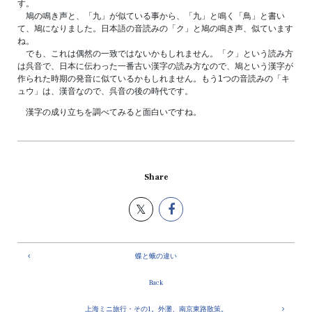
す。
鳩の鳴き声と、「九」が似ている事から、「九」と鳴く「鳥」と書い
て、鳩になりました。日本語の音読みの「ク」と鳩の鳴き声、似ています
ね。
でも、これは偶然の一致ではないかもしれません。「ク」という読み方
は呉音で、日本に伝わった一番古い漢字の読み方なので、鳩という漢字が
作られた時期の発音に似ているかもしれません。もう1つの音読みの「キ
ュウ」は、漢音なので、呉音の後の時代です。
漢字の成り立ちを調べてみると面白いですね。
Share
蝶と蛾の違い
Back
上海ミニ旅行・その1。外灘、南京東路散策。