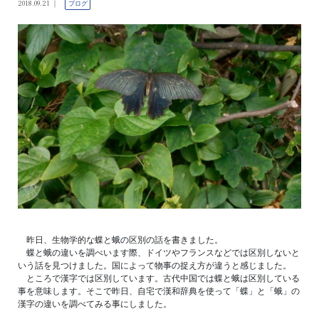
2018.09.21
ブログ
昨日、生物学的な蝶と蛾の区別の話を書きました。
蝶と蛾の違いを調べいます際、ドイツやフランスなどでは区別しないと
いう話を見つけました。国によって物事の捉え方が違うと感じました。
ところで漢字では区別しています。古代中国では蝶と蛾は区別している
事を意味します。そこで昨日、自宅で漢和辞典を使って「蝶」と「蛾」の
漢字の違いを調べてみる事にしました。