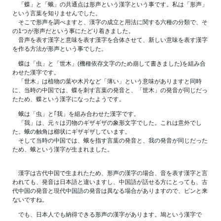
「蝶」と「蛾」の共通点は形声という漢字という事です。私は「形声」
という言葉を知りませんでした。
そこで形声を調べますと、漢字の成立と用法に関する六種の分類で、そ
の1つが形声だという事にたどり着きました。
音声を表す漢字と意味を表す漢字を合体させて、新しい意味を表す漢字
を作る方法が形声という事でした。
蝶は「虫」と「世木」(機種依存文字のため崩して書きました)を組み合
わせた漢字です。
「世木」は植物の葉や木片など「薄い」という意味がありますと同時
に、当時の中国では、蝶を刺す言葉の発音と、「世木」の発音が同じだっ
たため、蝶という漢字になったようです。
蛾は「虫」と｢我」を組み合わせた漢字です。
「我」は、元々は刃物のギザギザの象形文字でした。これは意外でし
た。蛾の触角は櫛状にギザギザしています。
そして当時の中国では、蛾を指す言葉の発音と、我の発音が同じだった
ため、蛾という漢字が生まれました。
漢字は古代中国で生まれたため、形声の漢字の場合、音を表す漢字と言
われても、発音は日本語と違いますし、中国語が話せる方にとっても、古
代中国の発音と現代中国語の発音は異なる場合がありますので、ピンと来
ないですね。
でも、日本人でも納得できる形声の漢字があります。鳩という漢字で