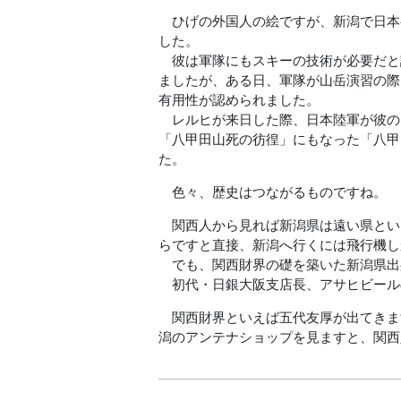
ひげの外国人の絵ですが、新潟で日本
した。
彼は軍隊にもスキーの技術が必要だと
ましたが、ある日、軍隊が山岳演習の際
有用性が認められました。
レルヒが来日した際、日本陸軍が彼の
「八甲田山死の彷徨」にもなった「八甲
た。
色々、歴史はつながるものですね。
関西人から見れば新潟県は遠い県とい
らですと直接、新潟へ行くには飛行機し
でも、関西財界の礎を築いた新潟県出
初代・日銀大阪支店長、アサヒビール
関西財界といえば五代友厚が出てきま
潟のアンテナショップを見ますと、関西