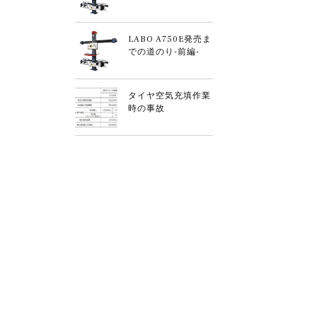
LABO A750E発売ま
での道のり-前編-
タイヤ空気充填作業
時の事故