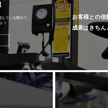
t
お客様との信
躍している弊社で、
か？
成果はきちん