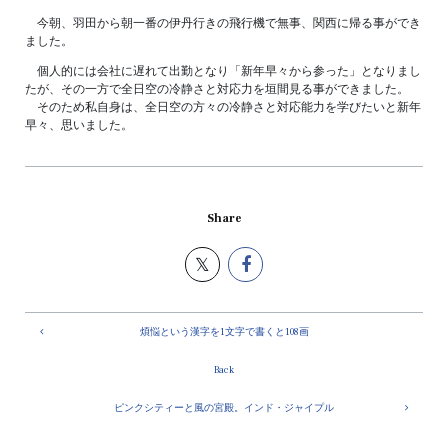
今朝、羽田から朝一番の伊丹行きの飛行機で無事、関西に帰る事ができ
ました。
個人的には会社に遅れて出勤となり「新年早々から参った」となりまし
たが、その一方で全日空の冷静さと対応力を垣間見る事ができました。
そのため私自身は、全日空の方々の冷静さと対応能力を学びたいと新年
早々、思いました。
Share
煩悩という漢字を1文字で書くと108画
Back
ピンクシティーと風の宮殿。インド・ジャイプル