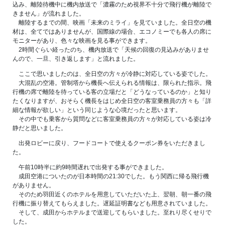
込み、離陸待機中に機内放送で「濃霧のため視界不十分で飛行機が離陸で
きません」が流れました。
離陸するまでの間、映画「未来のミライ」を見ていました。全日空の機
材は、全てではありませんが、国際線の場合、エコノミーでも各人の席に
モニターがあり、色々な映画を見る事ができます。
2時間ぐらい経ったのち、機内放送で「天候の回復の見込みがありませ
んので、一旦、引き返します」と流れました。
ここで思いましたのは、全日空の方々が冷静に対応している姿でした。
大混乱の空港。管制塔から機長へ伝えられる情報は、限られた指示。飛
行機の席で離陸を待っている客の立場だと「どうなっているのか」と知り
たくなりますが、おそらく機長をはじめ全日空の客室乗務員の方々も「詳
細な情報が欲しい」という同じような心境だったと思います。
その中でも乗客から質問などに客室乗務員の方々が対応している姿は冷
静だと思いました。
出発ロビーに戻り、フードコートで使えるクーポン券をいただきまし
た。
午前10時半に約9時間遅れで出発する事ができました。
成田空港についたのが日本時間の21:30でした。もう関西に帰る飛行機
がありません。
そのため羽田近くのホテルを用意していただいた上、翌朝、朝一番の飛
行機に振り替えてもらえました。遅延証明書なども用意されていました。
そして、成田からホテルまで送迎してもらいました。至れり尽くせりで
した。