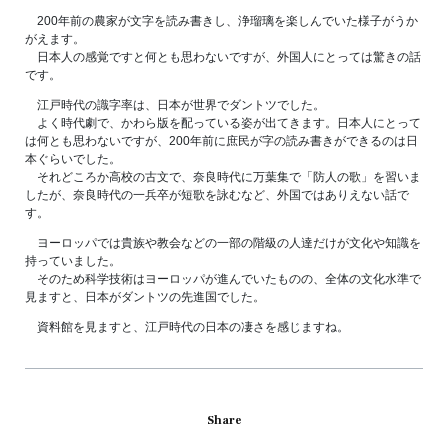
200年前の農家が文字を読み書きし、浄瑠璃を楽しんでいた様子がうか
がえます。
日本人の感覚ですと何とも思わないですが、外国人にとっては驚きの話
です。
江戸時代の識字率は、日本が世界でダントツでした。
よく時代劇で、かわら版を配っている姿が出てきます。日本人にとって
は何とも思わないですが、200年前に庶民が字の読み書きができるのは日
本ぐらいでした。
それどころか高校の古文で、奈良時代に万葉集で「防人の歌」を習いま
したが、奈良時代の一兵卒が短歌を詠むなど、外国ではありえない話で
す。
ヨーロッパでは貴族や教会などの一部の階級の人達だけが文化や知識を
持っていました。
そのため科学技術はヨーロッパが進んでいたものの、全体の文化水準で
見ますと、日本がダントツの先進国でした。
資料館を見ますと、江戸時代の日本の凄さを感じますね。
Share