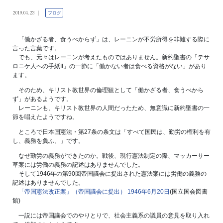
2019.04.23
ブログ
「働かざる者、食うべからず」は、レーニンが不労所得を非難する際に
言った言葉です。
でも、元々はレーニンが考えたものではありません。新約聖書の「テサ
ロニケ人への手紙II」の一節に「働かない者は食べる資格がない」があり
ます。
そのため、キリスト教世界の倫理観として「働かざる者、食うべから
ず」があるようです。
レーニンも、キリスト教世界の人間だったため、無意識に新約聖書の一
節を唱えたようですね。
ところで日本国憲法・第27条の条文は「すべて国民は、勤労の権利を有
し、義務を負ふ。」です。
なぜ勤労の義務ができたのか。戦後、現行憲法制定の際、マッカーサー
草案には労働の義務の記述はありませんでした。
そして1946年の第90回帝国議会に提出された憲法案には労働の義務の
記述はありませんでした。
「帝国憲法改正案」（帝国議会に提出） 1946年6月20日
(国立国会図書
館)
一説には帝国議会でのやりとりで、社会主義系の議員の意見を取り入れ