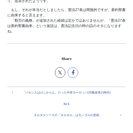
て、追加されたようです。
もし、それが本当だとしましたら、憲法27条は間接的ですが、新約聖書
に由来すると言えます。
「勤労の義務」が追加された経緯は定かではありませんが、「憲法27条
は新約聖書由来」という仮説は、憲法記念日の時の話のネタになります
ね。
Share
「バカンスはけしからん」だった中世ヨーロッパ(宗教改革の時代)
Back
タルタルソースの「タルタル」はモンゴルの意味