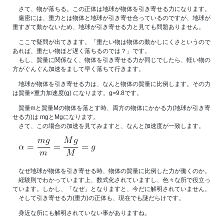
さて、物が落ちる。この正体は地球が物体を引き寄せる力になります。
厳密には、重力とは物体と地球が引き寄せ合っているのですが、地球が
重すぎて動かないため、地球が引き寄せる力と見ても問題ありません。
ここで疑問が出てきます。「重たい物は物体の動かしにくさというので
あれば、重たい物ほど遅く落ちるのでは？」です。
もし、質量に関係なく、物体を引き寄せる力が同じでしたら、軽い物の
方がぐんぐん加速をまして早く落ちて行きます。
地球が物体を引き寄せる力は、なんと物体の質量に比例します。その力
は質量×重力加速度(g) になります。g=9.8です。
質量mと質量Mの物体を落とす時、両方の物体にかかる力(地球が引き寄
せる力)は mgとMgになります。
さて、この場合の加速を見てみますと、なんと加速度が一致します。
なぜ地球が物体を引き寄せる時、物体の質量に比例した力が働くのか。
経験則でわかっています上、数式化されていますし、色々な所で役立っ
ています。しかし、「なぜ」となりますと、今だに解明されていません。
そして引き寄せる力(重力)の正体も、現在でも謎だらけです。
身近な所にも解明されていない事がありますね。