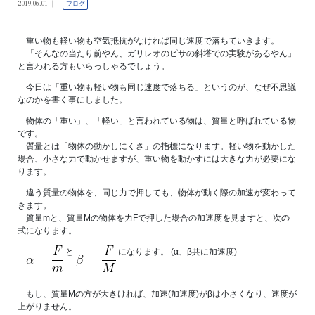
2019.06.01
ブログ
重い物も軽い物も空気抵抗がなければ同じ速度で落ちていきます。
「そんなの当たり前やん、ガリレオのピサの斜塔での実験があるやん」
と言われる方もいらっしゃるでしょう。
今日は「重い物も軽い物も同じ速度で落ちる」というのが、なぜ不思議
なのかを書く事にしました。
物体の「重い」、「軽い」と言われている物は、質量と呼ばれている物
です。
質量とは「物体の動かしにくさ」の指標になります。軽い物を動かした
場合、小さな力で動かせますが、重い物を動かすには大きな力が必要にな
ります。
違う質量の物体を、同じ力で押しても、物体が動く際の加速が変わって
きます。
質量mと、質量Mの物体を力Fで押した場合の加速度を見ますと、次の
式になります。
と
になります。 (α、β共に加速度)
もし、質量Mの方が大きければ、加速(加速度)がβは小さくなり、速度が
上がりません。