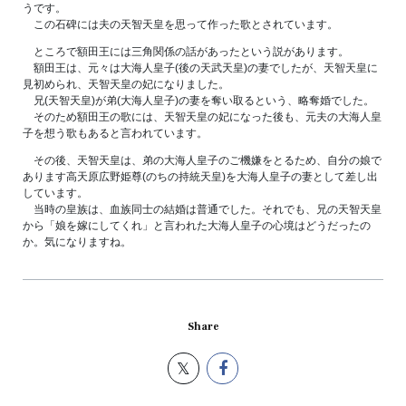
うです。
この石碑には夫の天智天皇を思って作った歌とされています。
ところで額田王には三角関係の話があったという説があります。
額田王は、元々は大海人皇子(後の天武天皇)の妻でしたが、天智天皇に
見初められ、天智天皇の妃になりました。
兄(天智天皇)が弟(大海人皇子)の妻を奪い取るという、略奪婚でした。
そのため額田王の歌には、天智天皇の妃になった後も、元夫の大海人皇
子を想う歌もあると言われています。
その後、天智天皇は、弟の大海人皇子のご機嫌をとるため、自分の娘で
あります高天原広野姫尊(のちの持統天皇)を大海人皇子の妻として差し出
しています。
当時の皇族は、血族同士の結婚は普通でした。それでも、兄の天智天皇
から「娘を嫁にしてくれ」と言われた大海人皇子の心境はどうだったの
か。気になりますね。
Share