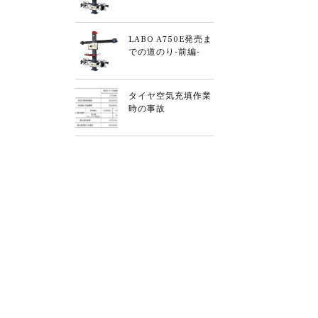
LABO A750E発売ま
での道のり-前編-
タイヤ空気充填作業
時の事故