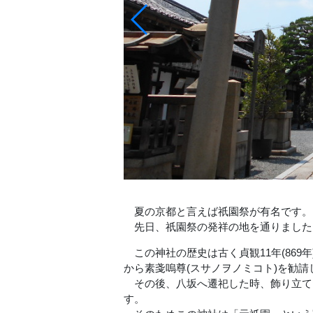
夏の京都と言えば祇園祭が有名です。
先日、祇園祭の発祥の地を通りました
この神社の歴史は古く貞観11年(869
から素戔嗚尊(スサノヲノミコト)を勧
その後、八坂へ遷祀した時、飾り立て
す。