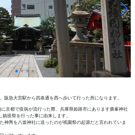
。阪急大宮駅から四条通を西へ歩いて行った所になります。
年)に京都で疫病が流行った際、兵庫県姫路市にあります廣峯神社
請し鎮疫祭を行った事に由来します。
た神輿を八坂神社に送ったのが祇園祭の起源だと言われていま