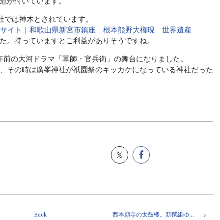
冠が付いています。
社では神木とされています。
公式サイト｜和歌山県新宮市鎮座 根本熊野大権現 世界遺産
た。持っていますとご利益がありそうですね。
年前の大河ドラマ「軍師・官兵衛」の舞台になりました。
、その時は廣峯神社が祇園祭のキッカケになっている神社だった
Back
西本願寺の太鼓楼。新撰組ゆかりの地。京都市