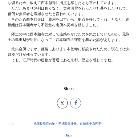
ち切るため、敢えて西本願寺に拠点を移したとも言われています。
ただ、あまり評判は良くなく、実弾演習を行ったり乱暴をしたりして、
僧侶や参拝者を震撼させたと言われています。
そのため西本願寺は「費用を出すから、拠点を移してくれ」となり、新
撰組は西本願寺から不動堂村屯所へ拠点を移しました。
隊士の中に西本願寺に対して迷惑をかけたのを気にしていたのか、元隊
士の島田魁が明治になって、西本願寺の守衛を務めた話があります。
北集会所ですが、姫路にあります本徳寺に移設されたため、現在では太
鼓楼だけが残っています。
でも、江戸時代の建物が普通にある京都。歴史を感じますね。
Share
祇園祭発祥の地・元祇園梛神社。京都市中京区壬生
Back