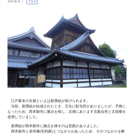
2019.08.06
ブログ
江戸幕末の京都といえば新撰組が挙げられます。
当初、新撰組が結成されたとき、壬生に駐屯所がありましたが、手狭に
なったため、西本願寺に拠点を移し、北側にあります北集会所と太鼓楼を
使用していました。
新撰組が西本願寺に拠点を移すのは意図がありました。
西本願寺と長州藩(毛利家)とつながりがあったため、そのつながりを断