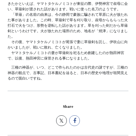
きたかといえば、ヤマトタケルノミコトが東征の際、伊勢神宮で叔母に会
い、草薙剣が渡された話があります。戦いに使った名刀のようです。
「草薙」の名前の由来は、今の静岡で豪族に騙されて草原に火が放たれ
た事がありました。この時、草薙剣で草を刈り取り、叔母からもらった火
打石で火をつけ、形勢を逆転した話があります。草を刈った剣だから草薙
剣というわけです。火が放たれた場所のため、地名が「焼津」になりまし
た。
その後、ヤマトタケルノミコトが尾張で妻に草薙剣を託し、伊吹山に向
かいましたが、戦いに敗れ、亡くなりました。
ヤマトタケルノミコトの妻が草薙剣を祀るため創建したのが熱田神宮
で、以後、熱田神宮に保管される事になりました。
三種の神器が、いつ、どこで作られたのかは古代史の謎ですが、三種の
神器の観点で、古事記、日本書紀を辿ると、日本の歴史や地理が垣間見え
るので面白いですね。
Share