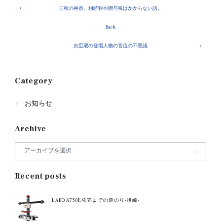
三種の神器。相続税や贈与税はかからない話。
Back
忠臣蔵の登場人物の官位の不思議
Category
お知らせ
Archive
Recent posts
LABO A750E発売までの道のり-後編-