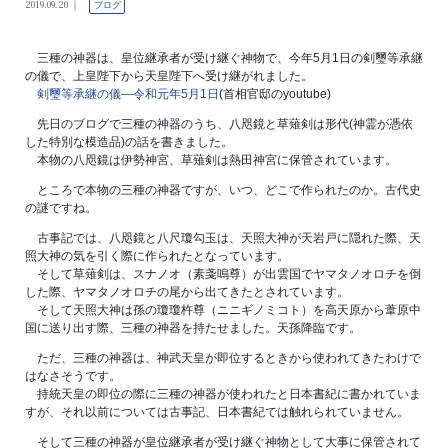
2019.09.20
ブログ
三種の神器は、皇位継承者が受け継ぐ神物で、今年5月1日の剣璽等承継
の儀で、上皇陛下から天皇陛下へ受け継がれました。
剣璽等承継の儀―令和元年5月1日
(首相官邸のyoutube)
先日のブログで三種の神器のうち、八咫鏡と草薙剣は形代(神霊が憑依
した特別な模造品)の話を書きました。
本物の八咫鏡は伊勢神宮、草薙剣は熱田神宮に保管されています。
ところで本物の三種の神器ですが、いつ、どこで作られたのか。古代史
の謎ですね。
古事記では、八咫鏡と八尺瓊勾玉は、天照大神が天岩戸に隠れた際、天
照大神の気を引く際に作られたとなっています。
そして草薙剣は、スナノオ（素戔嗚尊）が出雲国でヤマタノオロチを倒
した際、ヤマタノオロチの尾から出てきたとされています。
そして天照大神は孫の瓊瓊杵尊（ニニギノミコト）を高天原から葦原中
国に送り出す際、三種の神器を持たせました。天孫降臨です。
ただ、三種の神器は、神武天皇が即位するときから使われてきたわけで
はなさそうです。
持統天皇の即位の際に三種の神器が使われたと日本書紀に書かれていま
すが、それ以前については古事記、日本書紀では触れられていません。
そして三種の神器が皇位継承者が受け継ぐ神物として大事に保管されて