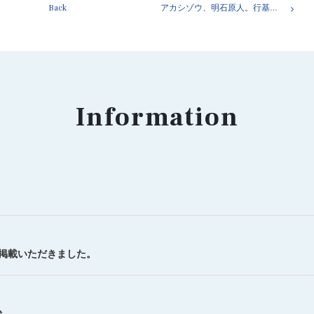
Back
アカシゾウ、明石原人。行基が名づけた江井島。明石の海岸線沿い
Information
を掲載いただきました。
始