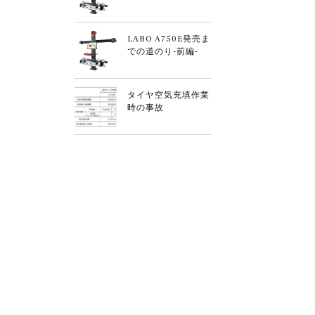
LABO A750E発売ま
での道のり-前編-
タイヤ空気充填作業
時の事故