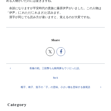
める人物がいたのには驚きますね。
余談になりますが平安時代の貴族に藤原伊尹がいました。この人物は
「伊尹」(これただ/これまさ)と読みます。
漢字が同じでも読み方が違いますと、覚えるのが大変ですね。
Share
長篠の戦。三段撃ちも騎馬隊もウソだった話。
Back
帽子、椅子、茄子の「子」の意味。小さい物を意味する接尾語
Category