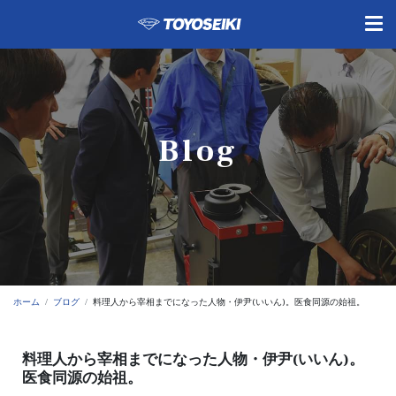
Blog
ホーム
ブログ
料理人から宰相までになった人物・伊尹(いいん)。医食同源の始祖。
料理人から宰相までになった人物・伊尹(いいん)。
医食同源の始祖。