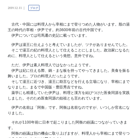
2019.12.11
ブログ
古代・中国には料理人から宰相にまで登りつめた人物がいます。殷の湯
王の時代の宰相・伊尹です。約3600年前の古代中国です。
伊尹については司馬遷の史記に載っています。
伊尹は湯王に仕えようと考えていましたが、ツテがありませんでした。
そこで湯王の妃の料理人として仕えることにしました。政治家になるた
めに、料理人として仕えるという発想。意外ですね。
ただ、伊尹は素人料理人ではなかったようです。
伊尹は妃に仕える際、鍋・まな板を持ってやってきました。美食を振る
舞いました。プロの料理人だったようです。
そして湯王に近づき、湯王に助言などを行える立場になり、宰相にまで
なりました。まるで中国版・豊臣秀吉ですね。
薬学にも精通していた伊尹は、料理と漢方を結びつけた医食同源を実践
しました。そのため医食同源の始祖とも言われています。
伊尹の名前は「阿衡」です。阿衡は名前なのですが、いつしか官名にな
りました。
それが1100年前に日本で起こりました阿衡の紛議につながっていきま
す。
阿衡の紛議は別の機会に取り上げますが、料理人から宰相にまで登りつ