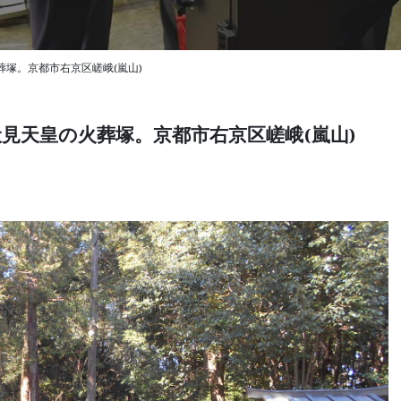
塚。京都市右京区嵯峨(嵐山)
見天皇の火葬塚。京都市右京区嵯峨(嵐山)