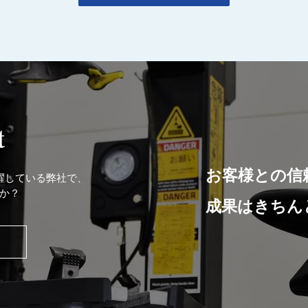
t
お客様との信
躍している弊社で、
か？
成果はきちん