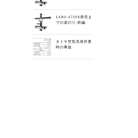
LABO A750E発売ま
での道のり-前編-
タイヤ空気充填作業
時の事故