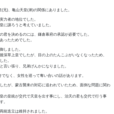
兄)、亀山天皇(弟)の関係にありました。
実力者の地位でした。
皇に譲ろうと考えていました。
の君を決めるのには、鎌倉幕府の承認が必要でした。
あったためでした。
御しました。
後深草上皇でしたが、目の上のたんこぶがいなくなったため、
した。
と言い張り、兄弟げんかになりました。
けでなく、女性を巡って奪い合いの話があります。
したが、蒙古襲来の対応に追われていたため、面倒な問題に関わ
皇の皇統が交代で天皇を出す事にし、治天の君も交代で行う事
す。
両統迭立は維持されました。