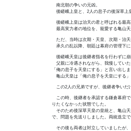
南北朝の争いの元凶。
後嵯峨上皇と、2人の息子の後深草上皇(
後嵯峨上皇は治天の君と呼ばれる最高
最高実力者の地位を、寵愛する亀山天
ただ、当時は次期・天皇、次期・治天
承久の乱以降、朝廷は幕府の管理下に
後嵯峨天皇は後継者指名を行わずに崩
父親に冷遇されながら、我慢していた
「俺の息子を天皇にする」と言い出しま
亀山天皇は「俺の息子を天皇にする」
この2人の兄弟ですが、後継者争いだ
この時、後継者を承認する鎌倉幕府で
りたくなかった状態でした。
そのため後深草天皇の皇統と、亀山天
で、問題を先送りしました。両統迭立で
その後も両者は対立していましたが、