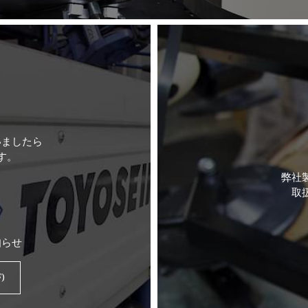
いましたら
す。
弊社
取
知らせ
)