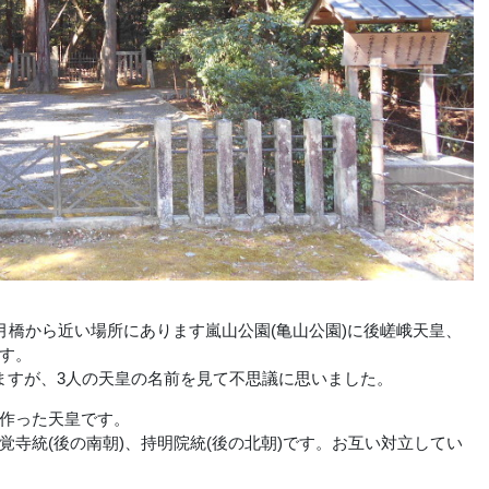
月橋から近い場所にあります嵐山公園(亀山公園)に後嵯峨天皇、
す。
すが、3人の天皇の名前を見て不思議に思いました。
作った天皇です。
寺統(後の南朝)、持明院統(後の北朝)です。お互い対立してい