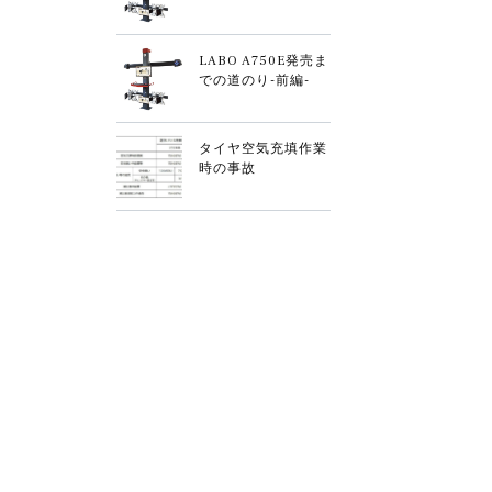
LABO A750E発売ま
での道のり-前編-
タイヤ空気充填作業
時の事故