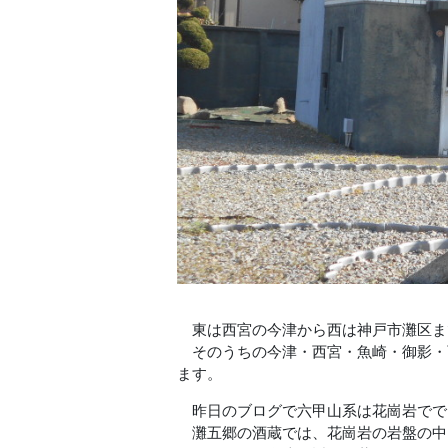
東は西宮の今津から西は神戸市灘区ま
そのうちの今津・西宮・魚崎・御影・西
ます。
昨日のブログで六甲山系は花崗岩でで
灘五郷の酒蔵では、花崗岩の岩盤の中