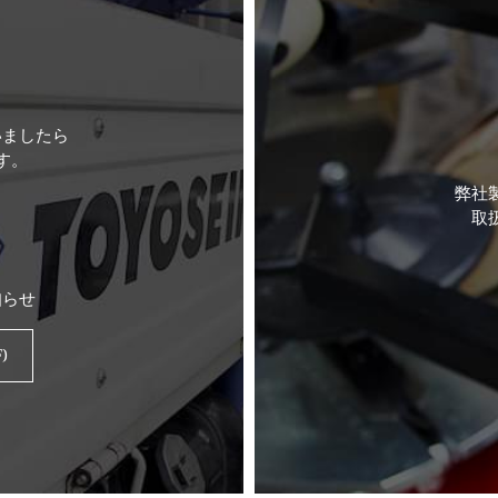
いましたら
す。
弊社
取
知らせ
)