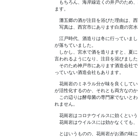
もちろん、海岸線近くの井戸のため、
ます。
灘五郷の酒が注目を浴びた理由は、西
写真は、西宮市にあります白鹿の宮水
江戸時代、酒造りは冬に行っていまし
が落ちていました。
しかし、宮水で酒を造りますと、夏に
言われるようになり、注目を浴びました
そのため神戸市にあります酒造会社で
っていない酒造会社もあります。
花崗岩のミネラル分が味を良くしてい
が活性化するのか、それとも両方なのか
この辺りは酵母菌の専門家でないとわ
れません。
花崗岩はコロナウイルスに効くという
花崗岩はウイルスには効かなくても、
とはいうものの、花崗岩がお酒の味に