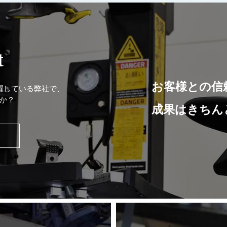
t
お客様との信
躍している弊社で、
か？
成果はきちん