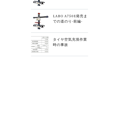
LABO A750E発売ま
での道のり-前編-
タイヤ空気充填作業
時の事故