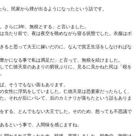
たら、民家から煙が出るようになったという話です。
。さらに3年、無税とする」と言いました。
は当たり前で、夜は夜空を眺めながら寝る状態でした。衣服はボ
きると思って大王に嫁いだのに、なんで貧乏生活をしなければな
豊かになる事で私は満足だ」と言って、無税を続けました。
して仁徳天皇のあまりの窮状ぶりに、見るに見かねた民は「税を
。
ば、そうでもない面もあります。
の女性に浮気をしていました。仁徳天皇は恐妻家だったらしく、
た。それが后にバレて、后のカミナリが落ちたという話もありま
をする、とんでもない大王でした。そのため、怒っても不思議で
あるという事で、人間味を感じますね。
ら聞かされて育ったため、戦後、実践しました。戦争中、御所は