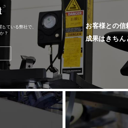
t
お客様との信
躍している弊社で、
か？
成果はきちん