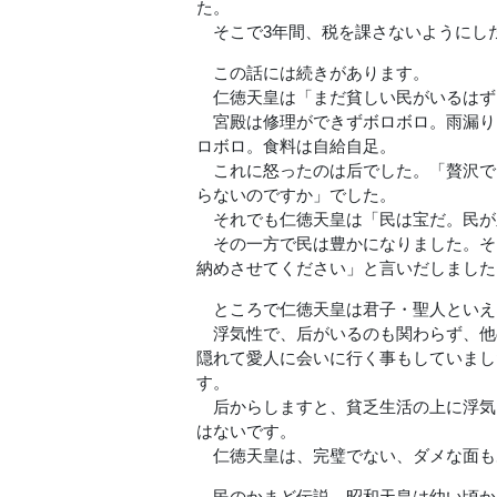
た。
そこで3年間、税を課さないようにし
この話には続きがあります。
仁徳天皇は「まだ貧しい民がいるはず
宮殿は修理ができずボロボロ。雨漏り
ロボロ。食料は自給自足。
これに怒ったのは后でした。「贅沢で
らないのですか」でした。
それでも仁徳天皇は「民は宝だ。民が
その一方で民は豊かになりました。そ
納めさせてください」と言いだしました
ところで仁徳天皇は君子・聖人といえ
浮気性で、后がいるのも関わらず、他
隠れて愛人に会いに行く事もしていまし
す。
后からしますと、貧乏生活の上に浮気
はないです。
仁徳天皇は、完璧でない、ダメな面も
民のかまど伝説。昭和天皇は幼い頃か