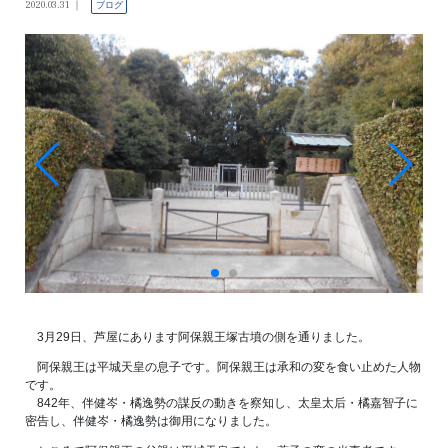
2020.03.31
ブログ
3月29日、芦屋にあります阿保親王塚古墳の側を通りました。
阿保親王は平城天皇の息子です。阿保親王は承和の変を食い止めた人物
です。
842年、伴健岑・橘逸勢の謀反の動きを察知し、太皇太后・橘嘉智子に
密告し、伴健岑・橘逸勢は御用になりました。