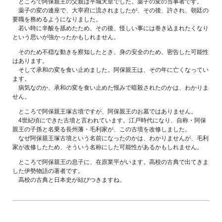
ところで阿保親王の父親は平城天皇でした。薬子の変の当事者です。
薬子の変の連座で、大宰府に流されましたが、その後、許され、朝廷の
要職を務めるようになりました。
若い時に辛酸を舐めたため、その後、怪しい事には巻き込まれたくなり
という思いが強かったかもしれません。
そのため不穏な動きを察知したとき、身の安全のため、密告した可能性
はあります。
そして承和の変を食い止めました。阿保親王は、その年に亡くなってい
ます。
病気なのか、承和の変を食い止めた恨みで暗殺されたのかは、わかりま
せん。
ところで阿保親王塚古墳ですが、阿保親王のお墓ではありません。
4世紀頃にできた古墳と言われています。江戸時代になり、自称・阿保
親王の子孫と名乗る長州藩・毛利家が、この古墳を改修しました。
なぜ阿保親王塚古墳という名前になったのかは、わかりませんが、毛利
家が改修したため、そういう名称にした可能性があるかもしれません。
ところで阿保親王の息子に、在原業平がいます。高校の古典で出てきま
した伊勢物語の著者です。
高校の古典と日本史が結びつきますね。