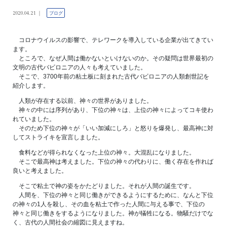
2020.04.21
ブログ
コロナウイルスの影響で、テレワークを導入している企業が出てきてい
ます。
ところで、なぜ人間は働かないといけないのか。その疑問は世界最初の
文明の古代バビロニアの人々も考えていました。
そこで、3700年前の粘土板に刻まれた古代バビロニアの人類創世記を
紹介します。
人類が存在する以前、神々の世界がありました。
神々の中には序列があり、下位の神々は、上位の神々によってコキ使わ
れていました。
そのため下位の神々が「いい加減にしろ」と怒りを爆発し、最高神に対
してストライキを宣言しました。
食料などが得られなくなった上位の神々。大混乱になりました。
そこで最高神は考えました。下位の神々の代わりに、働く存在を作れば
良いと考えました。
そこで粘土で神の姿をかたどりました。それが人間の誕生です。
人間を、下位の神々と同じ働きができるようにするために、なんと下位
の神々の1人を殺し、その血を粘土で作った人間に与える事で、下位の
神々と同じ働きをするようになりました。神が犠牲になる。物騒だけでな
く、古代の人間社会の縮図に見えますね。