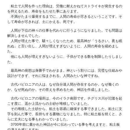
粘土で人間を作った理由は、労働に耐えかねてストライキが発生するの
を抑えるため、寿命をもたせた事にあります。
不満がたまり爆発するまでに、人間の寿命が尽きるということです。そ
して寿命が尽きれば、土にかえる。死です。
人間が下位の神々の仕事を代わりに行うようになりました。でも問題は
解決しませんでした。
人間が増えた事で、騒々しくなったため、最高神が「うるさい。夜も眠
れぬ」と言い出し、人間が増えすぎないように、人間の寿命を縮めまし
た。
他にも人間が増えすぎないように、子供ができる数を制限したりしまし
た。
最高神の発想は身勝手でわがまま。神という割りには、完璧な仕組みや
設計ができず、それに悩まされる。人間みたいな神ですね。
古代バビロニアの人は、なぜ自分達人間が存在するのか。なぜ働くの
か。なぜ死ぬのか。その答えを求めるため、神話を作成しました。
古代バビロニアの場所は、今のイラク南部です。チグリス川が氾濫を起
こす度に、遥か上流からの土砂が堆積していました。
その堆積した土砂から、粘土を容易に確保する事できました。粘土に文
字を刻んだ事で、長持ちする書物になりました。特に粘土板を焼くと、さ
らに丈夫になる事もわかっていました。
3700年前に書かれた神話が今に伝わっている事を考えますと、粘土板
の凄さを感じますね。