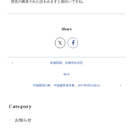
歴史の横道それた話をみますと面白いですね。
Share
朱雀院跡。京都市右京区
Back
中朝国境の町・中国遼寧省丹東。2017年9月の話(1)
Category
お知らせ