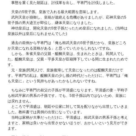
事態を重く見た朝廷は、討伐軍を出し、平将門を討伐しました。
天皇の5世子孫。皇族で入れる最大範囲を意味します。
武列天皇が崩御し、皇統が途絶える危機がありましたが、応神天皇の5
世子孫の男大迹王が即位し、継体天皇になりました。
神功皇后は、開化天皇の5世子孫だったため皇后になれました。(当時は
皇族以外は皇后になれませんでした)
過去の前例から平将門は「俺も桓武天皇の5世子孫だから、皇族どころ
か天皇になれる資格がある」と思っていたかもしれないですね。
しかも、朱雀天皇の父親・醍醐天皇は、生まれたときは、民間人でし
た。醍醐天皇は、父親・宇多天皇が臣籍降下している間に生まれたためで
す。
元・皇族(民間人)で、皇族復帰して天皇になったのは醍醐天皇だけで
す。平将門の乱は、醍醐天皇の少し後の時代だっただけに、平将門は「俺
も天皇に」という気持ちがあったかもしれないですね。
ちなみに平将門の叔父の子孫が平清盛になります。平清盛の妻・平時子
も桓武平家の男系の子孫です。でも、5世子孫以内ではないため、皇族に
は戻れません。
ところで平清盛は、朝廷や公家に対して気を配りながら出世していきま
した。教科書では異例の出世になっています。
当時は家柄が大事だっただけに、平清盛は、桓武天皇の男系子孫と考え
ますと、家柄は良いから出世させないほうが、おかしいという見方ができ
ます。