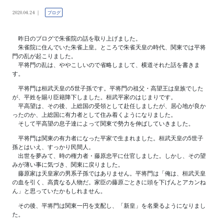
2020.04.24
ブログ
昨日のブログで朱雀院の話を取り上げました。
朱雀院に住んでいた朱雀上皇。ところで朱雀天皇の時代、関東では平将
門の乱が起こりました。
平将門の乱は、ややこしいので省略しまして、横道それた話を書きま
す。
平将門は桓武天皇の5世子孫です。平将門の祖父・高望王は皇族でした
が、平姓を賜り臣籍降下しました。桓武平家のはじまりです。
平高望は、その後、上総国の受領として赴任しましたが、居心地が良か
ったのか、上総国に有力者として住み着くようになりました。
そして平高望の息子達によって関東で勢力を伸ばしていきました。
平将門は関東の有力者になった平家で生まれました。桓武天皇の5世子
孫とはいえ、すっかり民間人。
出世を夢みて、時の権力者・藤原忠平に仕官しました。しかし、その望
みが薄い事に気づき、関東に戻りました。
藤原家は天皇家の男系子孫ではありません。平将門は「俺は、桓武天皇
の血を引く、高貴なる人物だ。家臣の藤原ごときに頭を下げんとアカンね
ん」と思っていたかもしれません。
その後、平将門は関東一円を支配し、「新皇」を名乗るようになりまし
た。