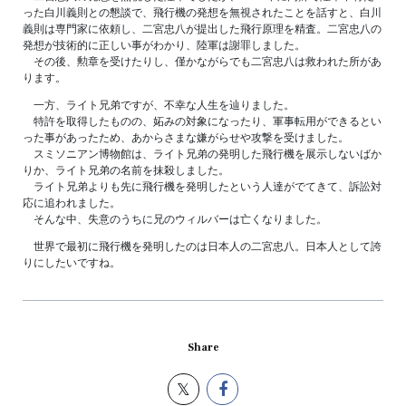
った白川義則との懇談で、飛行機の発想を無視されたことを話すと、白川
義則は専門家に依頼し、二宮忠八が提出した飛行原理を精査。二宮忠八の
発想が技術的に正しい事がわかり、陸軍は謝罪しました。
その後、勲章を受けたりし、僅かながらでも二宮忠八は救われた所があ
ります。
一方、ライト兄弟ですが、不幸な人生を辿りました。
特許を取得したものの、妬みの対象になったり、軍事転用ができるとい
った事があったため、あからさまな嫌がらせや攻撃を受けました。
スミソニアン博物館は、ライト兄弟の発明した飛行機を展示しないばか
りか、ライト兄弟の名前を抹殺しました。
ライト兄弟よりも先に飛行機を発明したという人達がでてきて、訴訟対
応に追われました。
そんな中、失意のうちに兄のウィルバーは亡くなりました。
世界で最初に飛行機を発明したのは日本人の二宮忠八。日本人として誇
りにしたいですね。
Share