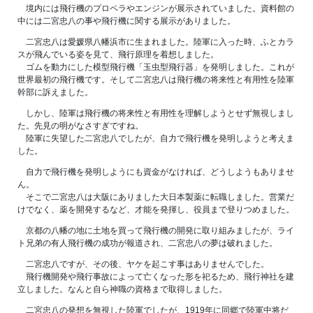
境内には飛行機のプロペラやエンジンが展示されていました。資料館の
中には二宮忠八の事や飛行機に関する展示がありました。
二宮忠八は愛媛県八幡浜市に生まれました。陸軍に入った時、ふとカラ
スが飛んでいる姿を見て、飛行原理を着想しました。
ゴムを動力にした模型飛行機「玉虫型飛行器」を発明しました。これが
世界最初の飛行機です。そして二宮忠八は飛行機の将来性と有用性を陸軍
幹部に訴えました。
しかし、陸軍は飛行機の将来性と有用性を理解しようとせず無視しまし
た。先見の明がなさすぎですね。
陸軍に失望した二宮忠八でしたが、自力で飛行機を発明しようと考えま
した。
自力で飛行機を発明しようにも資金がなければ、どうしようもありませ
ん。
そこで二宮忠八は大阪にありました大日本製薬に転職しました。営業だ
けでなく、薬を開発するなど、才能を発揮し、役員まで登りつめました。
京都の八幡の地に土地を買って飛行機の開発に取り組みましたが、ライ
ト兄弟の有人飛行機の成功が報道され、二宮忠八の夢は破れました。
二宮忠八ですが、その後、ヤケを起こす事はありませんでした。
飛行機開発や飛行事故によって亡くなった形を祀るため、飛行神社を建
立しました。なんと自ら神職の資格まで取得しました。
二宮忠八の発想を無視した陸軍でしたが、1919年に同郷で陸軍中将だ