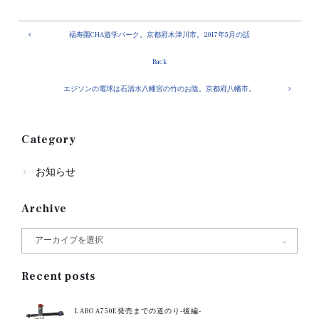
福寿園CHA遊学パーク。京都府木津川市。2017年5月の話
Back
エジソンの電球は石清水八幡宮の竹のお陰。京都府八幡市。
Category
お知らせ
Archive
Recent posts
LABO A750E発売までの道のり-後編-