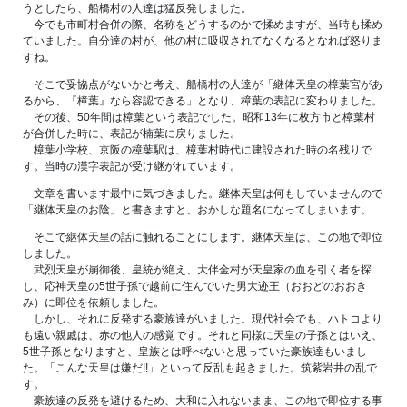
うとしたら、船橋村の人達は猛反発しました。
今でも市町村合併の際、名称をどうするのかで揉めますが、当時も揉め
ていました。自分達の村が、他の村に吸収されてなくなるとなれば怒りま
すね。
そこで妥協点がないかと考え、船橋村の人達が「継体天皇の樟葉宮があ
るから、『樟葉』なら容認できる」となり、樟葉の表記に変わりました。
その後、50年間は樟葉という表記でした。昭和13年に枚方市と樟葉村
が合併した時に、表記が楠葉に戻りました。
樟葉小学校、京阪の樟葉駅は、樟葉村時代に建設された時の名残りで
す。当時の漢字表記が受け継がれています。
文章を書います最中に気づきました。継体天皇は何もしていませんので
「継体天皇のお陰」と書きますと、おかしな題名になってしまいます。
そこで継体天皇の話に触れることにします。継体天皇は、この地で即位
しました。
武烈天皇が崩御後、皇統が絶え、大伴金村が天皇家の血を引く者を探
し、応神天皇の5世子孫で越前に住んでいた男大迹王（おおどのおおき
み）に即位を依頼しました。
しかし、それに反発する豪族達がいました。現代社会でも、ハトコより
も遠い親戚は、赤の他人の感覚です。それと同様に天皇の子孫とはいえ、
5世子孫となりますと、皇族とは呼べないと思っていた豪族達もいまし
た。「こんな天皇は嫌だ!!」といって反乱も起きました。筑紫岩井の乱で
す。
豪族達の反発を避けるため、大和に入れないまま、この地で即位する事