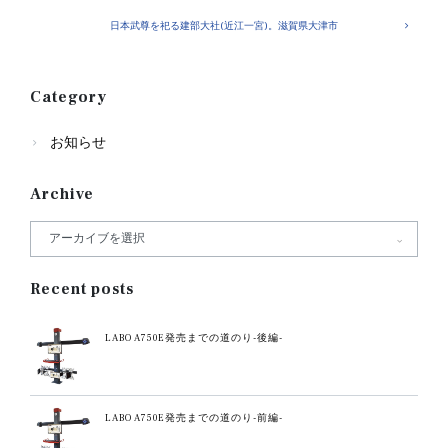
日本武尊を祀る建部大社(近江一宮)。滋賀県大津市
Category
お知らせ
Archive
Recent posts
LABO A750E発売までの道のり-後編-
LABO A750E発売までの道のり-前編-