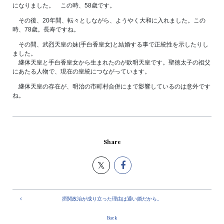
になりました。 この時、58歳です。
その後、20年間、転々としながら、ようやく大和に入れました。この
時、78歳。長寿ですね。
その間、武烈天皇の妹(手白香皇女)と結婚する事で正統性を示したりし
ました。
継体天皇と手白香皇女から生まれたのが欽明天皇です。聖徳太子の祖父
にあたる人物で、現在の皇統につながっています。
継体天皇の存在が、明治の市町村合併にまで影響しているのは意外です
ね。
Share
摂関政治が成り立った理由は通い婚だから。
Back