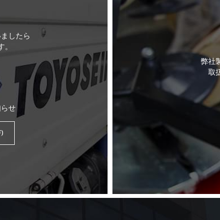
いましたら
す。
弊社
取
知らせ
)