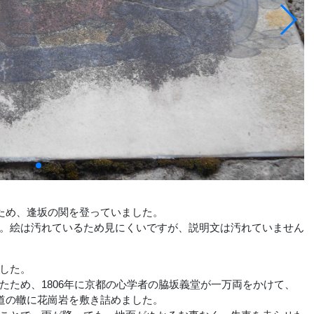
ため、逢坂の関を登っていました。
。絵は汚れているため見にくいですが、説明文は汚れていません
した。
ため、1806年に京都の心学者の脇坂義堂が一万両をかけて、
の道の轍に花崗岩を敷き詰めました。