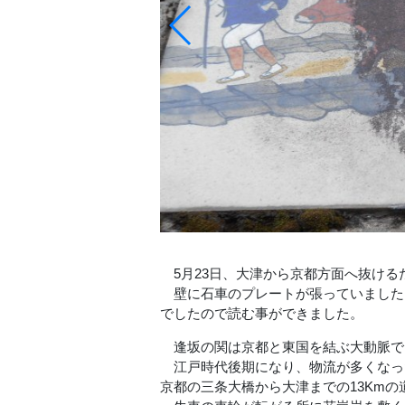
5月23日、大津から京都方面へ抜ける
壁に石車のプレートが張っていました
でしたので読む事ができました。
逢坂の関は京都と東国を結ぶ大動脈で
江戸時代後期になり、物流が多くなった
京都の三条大橋から大津までの13Km