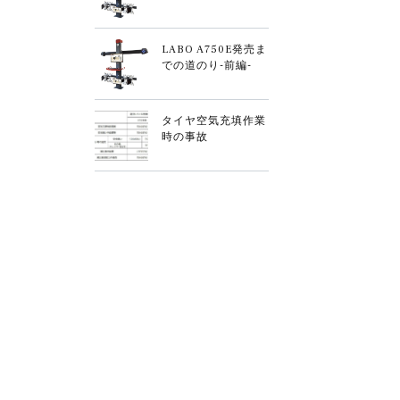
LABO A750E発売ま
での道のり-前編-
タイヤ空気充填作業
時の事故