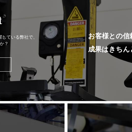
t
お客様との信
躍している弊社で、
か？
成果はきちん