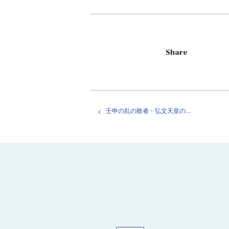
Share
壬申の乱の敗者・弘文天皇の陵墓。滋賀県大津市