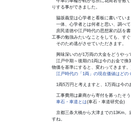
牛車の車輪が転がる所に花崗岩を敷く
りする事ができました。
脇坂義堂は心学者と看板に書いていま
一体、心学者とは何者と思い、調べて
庶民道徳や江戸時代の思想家の話を書
工事の勉強みたいなことをしても、すぐ
そのため逃がさせていただきます。
興味深いのが1万両の大金をどうやっ
江戸中期～後期の1両は今のお金で換算
物価を基準にすると、変わってきます。
江戸時代の「1両」の現在価値はどの
1両5万円と考えますと、1万両は今の
工事費用は豪商から寄付を募ったそう
車石・車道とは
(車石・車道研究会)
京都三条大橋から大津までの13Km。
すね。