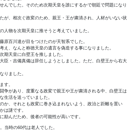
せんでした。そのため次期天皇を誰にするかで朝廷で問題になり
たが、相次ぐ政変のため、親王・王が粛清され、人材がいない状
の人物を次期天皇に推そうと考えていました。
藤原百川達が目をつけたのが天智系でした。
考え、なんと称徳天皇の遺言を偽造する事になりました。
次期天皇に白壁王を推しました。
大臣・吉備真備は辞任しようとしました。ただ、白壁王から右大
なりました。
ます。
闘争があり、度重なる政変で親王や王が粛清される中、白壁王は
な生活を送っていました。
のか、それとも政変に巻き込まれないよう、政治と距離を置い
かは謎です。
に励んだため、後者の可能性が高いです。
。当時の60代は老人でした。