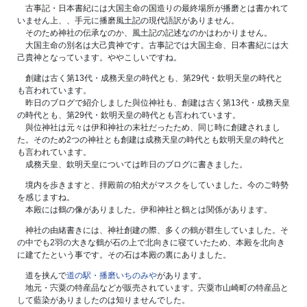
古事記・日本書紀には大国主命の国造りの最終場所が播磨とは書かれて
いません上、、手元に播磨風土記の現代語訳がありません。
そのため神社の伝承なのか、風土記の記述なのかはわかりません。
大国主命の別名は大己貴神です。古事記では大国主命、日本書紀には大
己貴神となっています。ややこしいですね。
創建は古く第13代・成務天皇の時代とも、第29代・欽明天皇の時代と
も言われています。
昨日のブログで紹介しました與位神社も、創建は古く第13代・成務天皇
の時代とも、第29代・欽明天皇の時代とも言われています。
與位神社は元々は伊和神社の末社だったため、同じ時に創建されまし
た。そのため2つの神社とも創建は成務天皇の時代とも欽明天皇の時代と
も言われています。
成務天皇、欽明天皇については昨日のブログに書きました。
境内を歩きますと、拝殿前の狛犬がマスクをしていました。今のご時勢
を感じますね。
本殿には鶴の像がありました。伊和神社と鶴とは関係があります。
神社の由緒書きには、神社創建の際、多くの鶴が群生していました。そ
の中でも2羽の大きな鶴が石の上で北向きに寝ていたため、本殿を北向き
に建てたという事です。その石は本殿の裏にありました。
道を挟んで
道の駅・播磨いちのみや
があります。
地元・宍粟の特産品などが販売されています。宍粟市山崎町の特産品と
して藍染がありましたのは知りませんでした。