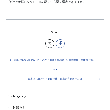
神社で参拝しながら、道の駅で、宍粟を満喫できますね。
Share
創建は成務天皇の時代? それとも欽明天皇の時代? 與位神社。兵庫県宍粟市山崎町
Back
日本酒発祥の地・庭田神社。兵庫県宍粟市一宮町
Category
お知らせ