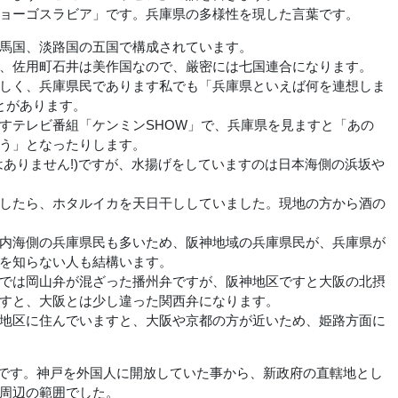
ョーゴスラビア」です。兵庫県の多様性を現した言葉です。
馬国、淡路国の五国で構成されています。
、佐用町石井は美作国なので、厳密には七国連合になります。
しく、兵庫県民であります私でも「兵庫県といえば何を連想しま
とがあります。
テレビ番組「ケンミンSHOW」で、兵庫県を見ますと「あの
う」となったりします。
ありません!)ですが、水揚げをしていますのは日本海側の浜坂や
したら、ホタルイカを天日干ししていました。現地の方から酒の
内海側の兵庫県民も多いため、阪神地域の兵庫県民が、兵庫県が
を知らない人も結構います。
では岡山弁が混ざった播州弁ですが、阪神地区ですと大阪の北摂
すと、大阪とは少し違った関西弁になります。
地区に住んでいますと、大阪や京都の方が近いため、姫路方面に
た県です。神戸を外国人に開放していた事から、新政府の直轄地とし
周辺の範囲でした。