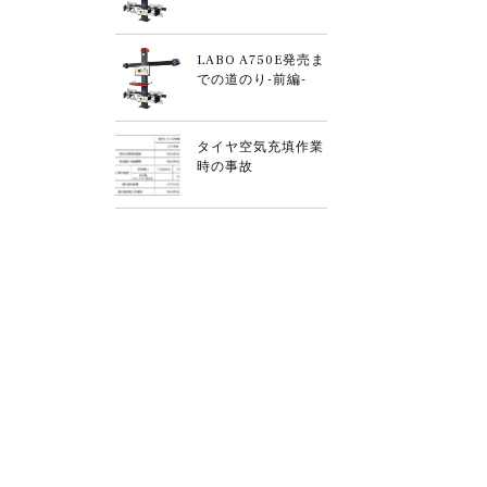
LABO A750E発売ま
での道のり-前編-
タイヤ空気充填作業
時の事故