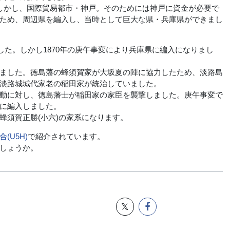
しかし、国際貿易都市・神戸。そのためには神戸に資金が必要で
ため、周辺県を編入し、当時として巨大な県・兵庫県ができまし
した。しかし1870年の庚午事変により兵庫県に編入になりまし
ました。徳島藩の蜂須賀家が大坂夏の陣に協力したため、淡路島
淡路城城代家老の稲田家が統治していました。
動に対し、徳島藩士が稲田家の家臣を襲撃しました。庚午事変で
に編入しました。
須賀正勝(小六)の家系になります。
(U5H)
で紹介されています。
しょうか。