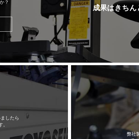
か？
成果はきちん
いましたら
す。
弊社