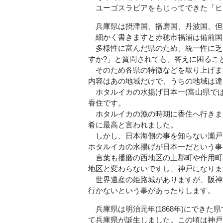
ユーゴスラビアをもじってできた「ヒ
兵庫県は摂津国、播磨国、丹波国、但
細かく書きますと赤穂市福浦は備前国
多様性に富んだ県のため、統一性に乏
すか?」と質問されても、答えに困るこ
そのため各県の特徴などを取り上げます
内容はあの地域だけで、うちの地域は違
ホタルイカの水揚げ日本一(富山県では
香住です。
ホタルイカの漁の時期に香住へ行きま
肴に最高と言われました。
しかし、日本海側の事を知らない瀬戸
ホタルイカの水揚げが日本一だという事
言葉も播磨の西地区の上郡町や作用町
地区と変わらないですし、神戸になりま
世界遺産の姫路城がありますが、阪神
行かないという事があったりします。
兵庫県は明治元年(1868年)にでき
て兵庫県が誕生しました。この頃は神戸