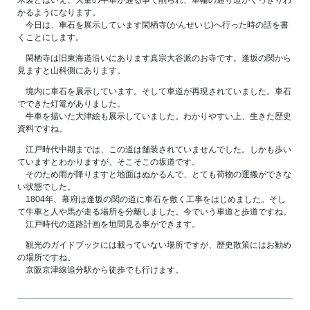
かるようになります。
今日は、車石を展示しています閑栖寺(かんせいじ)へ行った時の話を書
くことにします。
閑栖寺は旧東海道沿いにあります真宗大谷派のお寺です。逢坂の関から
見ますと山科側にあります。
境内に車石を展示しています。そして車道が再現されていました。車石
でできた灯篭がありました。
牛車を描いた大津絵も展示していました。わかりやすい上、生きた歴史
資料ですね。
江戸時代中期までは、この道は舗装されていませんでした。しかも歩い
ていますとわかりますが、そこそこの坂道です。
そのため雨が降りますと地面はぬかるんで、とても荷物の運搬ができな
い状態でした。
1804年、幕府は逢坂の関の道に車石を敷く工事をはじめました。そし
て牛車と人や馬が走る場所を分離しました。今でいう車道と歩道ですね。
江戸時代の道路計画を垣間見る事ができます。
観光のガイドブックには載っていない場所ですが、歴史散策にはお勧め
の場所ですね。
京阪京津線追分駅から徒歩でも行けます。