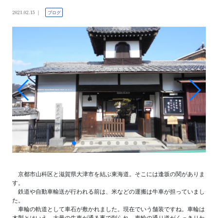
2021.02.15
ブログ
京都市山科区と滋賀県大津市を結ぶ東海道。そこには逢坂の関がありま
す。
鉄道や自動車輸送が行われる前は、米などの運搬は牛車が担っていまし
た。
車輪の軌道として車石が敷かれました。現在でいう舗装ですね。車輪は
木製とはいえ、大量の牛車が通る事で削られ、車輪の通り道がくっきりわ