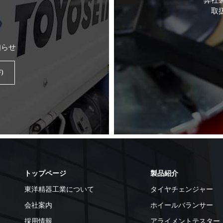
弊社
取
知らせ
)
トップページ
製品紹介
東洋精器工業について
タイヤチェンジャー
会社案内
ホイールバランサー
採用情報
アライメントテスター