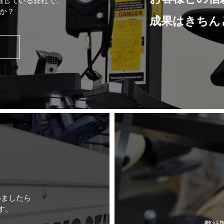
躍している弊社で、
か？
成果はきちん
いましたら
す。