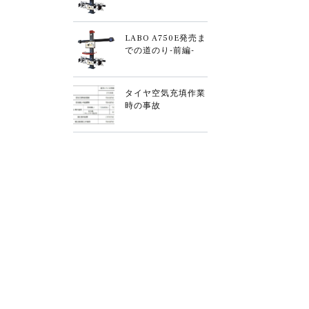
LABO A750E発売ま
での道のり-前編-
タイヤ空気充填作業
時の事故