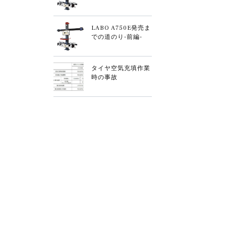
LABO A750E発売ま
での道のり-前編-
タイヤ空気充填作業
時の事故