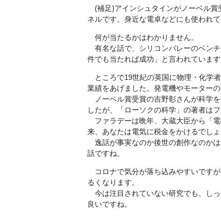
(補足)アインシュタインがノーベル賞
ネルです。身近な電卓などにも使われて
何が当たるかはわかりません。
有名な話で、シリコンバレーのベンチャ
件でも当たれば成功」と言われています
ところで19世紀の英国に物理・化学者
業績をあげました。発電機やモーターの
ノーベル賞受賞の吉野彰さんが科学を
したが、「ローソクの科学」の著者はフ
ファラデーは晩年、大蔵大臣から「電
来、あなたは電気に税金をかけるでしょ
逸話が事実なのか後世の創作なのかは
話ですね。
コロナで気分が落ち込みやすいですが
るくなります。
今は注目されていない研究でも、しっ
良いですね。