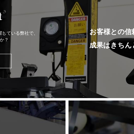
t
お客様との信
躍している弊社で、
か？
成果はきちん