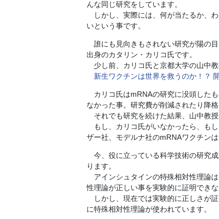
んな同じ研究をしています。
しかし、実際には、何が当たるか、わ
いという事です。
誰にも見向きもされない研究が陽の目を
出身のカタリン・カリコ氏です。
少し前、カリコ氏と京都大学の山中教
新生ワクチンは世界を救うのか！？ 
カリコ氏はmRNAの研究に没頭したも
なかった事。研究費が削減されたり降格
それでも研究を続けた結果、山中教授が
もし、カリコ氏がいなかったら、もし
ザー社、モデルナ社のmRNAワクチン
今、役に立っている科学技術の研究成
ります。
アインシュタインの特殊相対性理論は
性理論が正しい事を実験的に証明できな
しかし、現在では実験的に正しさが証明
に特殊相対性理論が使われています。