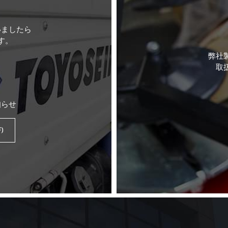
いましたら
す。
弊社
取
知らせ
)