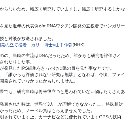
からないため、幅広く研究していますし、幅広く研究するしかな
見た近年の代表例がmRNAワクチン開発の立役者でハンガリー
授と対談が放送されました。
開発の立て役者・カリコ博士×山中伸弥
(NHK)
のの、当時の主流はDNAだったため、誰からも研究を評価され
されたりした事。
発見したiPS細胞をきっかけに陽の目を見た事などです。
、「誰からも評価されない研究は無駄」となれば、今頃、ファイ
は開発されていなかったかもしれません。
果でも、研究当時は将来役立つと思われていない物はたくさんあ
発表された時は、世界で3人しか理解できなかった上、特殊相対
かったため、ノーベル賞はもらえませんでした。
されています上、カーナビなどに使われていますGPSの技術