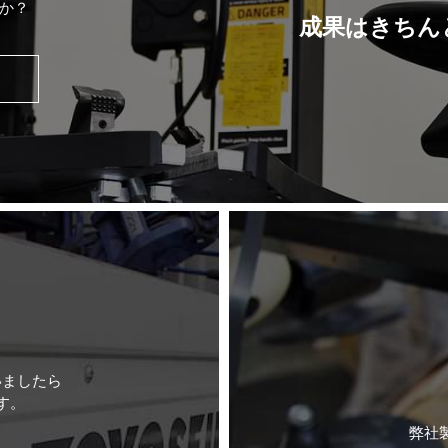
か？
成果はきちん
いましたら
す。
弊社