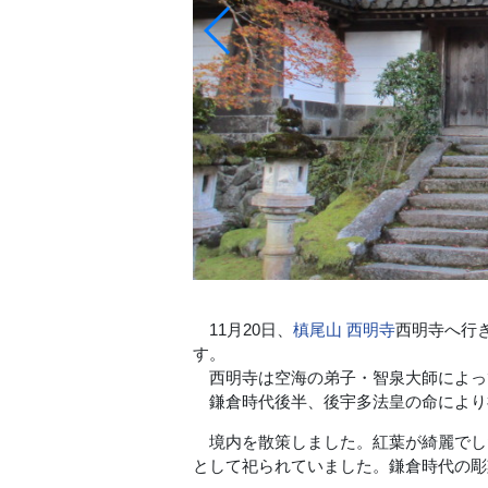
11月20日、
槙尾山 西明寺
西明寺へ行
す。
西明寺は空海の弟子・智泉大師によっ
鎌倉時代後半、後宇多法皇の命により
境内を散策しました。紅葉が綺麗でし
として祀られていました。鎌倉時代の彫