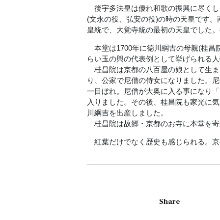
後宇多法皇は優れ和歌の振興に尽くし
(文永の役、弘安の役)の時の天皇です
皇統で、大覚寺統の最初の天皇でした。
本堂は1700年に徳川綱吉の母親(桂
らい玉の輿の代表例として挙げられる人
桂昌院は京都の八百屋の娘として生ま
り、公家で尼僧の侍女になりました。尼
一目ぼれ。尼僧が大奥に入る事になり「
入りました。その後、桂昌院も家光に気
川綱吉を出産しました。
桂昌院は故郷・京都のお寺に本堂を寄
紅葉だけでなく歴史も感じられる。京
Share