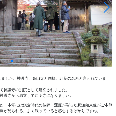
きました。神護寺、高山寺と同様、紅葉の名所と言われていま
て神護寺の別院として建立されました。
神護寺から独立して西明寺になりました。
た。本堂には鎌倉時代の仏師・運慶が彫った釈迦如来像がご本尊
刻が見られる。よく残っていると感心するばかりですね。