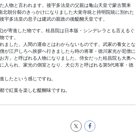
た人物と言われます。後宇多法皇の父親は亀山天皇で蒙古襲来
。南北朝分裂のきっかけになりました大覚寺統と持明院統に別れた
後宇多法皇の息子は建武の親政の後醍醐天皇です。
昌院)が寄進した物です。桂昌院は日本版・シンデレラとも言えるぐ
物です。
れました。人間の運命とはわからないものです。武家の養女とな
僧が江戸しろへ挨拶へ行きましたら時の将軍・徳川家光が尼僧に
お方」と呼ばれる人物になりました。侍女だった桂昌院も大奥へ
に入られ、家光の側室となり、犬公方と呼ばれる第5代将軍・徳
進したという感じですね。
都で紅葉を楽しむ醍醐味ですね。