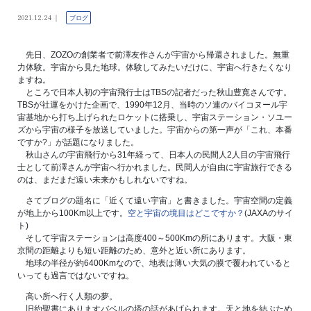
2021.12.24
ブログ
先日、ZOZOの創業者で前澤友作さんが宇宙から帰還されました。無重
力体験。宇宙から見た地球。体験してみたいだけに、宇宙へ行きたくなり
ますね。
ところで日本人初の宇宙飛行士はTBSの記者だった秋山豊寛さんです。
TBSが社運をかけた企画で、1990年12月、当時のソ連のバイコヌール宇
宙基地から打ち上げられたロケットに搭乗し、宇宙ステーション・ソユー
ズから宇宙の様子を放送していました。宇宙からの第一声が「これ、本番
ですか?」が話題になりました。
秋山さんの宇宙飛行から31年経って、日本人の民間人2人目の宇宙飛行
士として前澤さんが宇宙へ行かれました。民間人が自由に宇宙旅行できる
のは、まだまだ遠い未来かもしれないですね。
さてブログの題名に「近くて遠い宇宙」と書きました。宇宙空間の定義
が地上から100Km以上です。
空と宇宙の境目はどこですか？
(JAXAのサイ
ト)
そして宇宙ステーションは高度400～500Kmの所にあります。大阪・東
京間の距離よりも短い距離のため、意外と近い所にあります。
地球の半径が約6400Kmなので、地表は薄い大気の膜で覆われていると
いっても過言ではないですね。
高い所へ行く人類の夢。
旧約聖書にありますバベルの塔の話があげられます。天と地を結ぶため