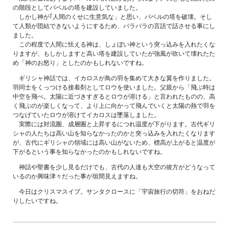
の階段としてバベルの塔を建設していました。
しかし神が｢人間のくせに生意気な」と思い、バベルの塔を破壊。そし
て人類が団結できないようにするため、バラバラの言語で話させる事にし
ました。
この程度で人間に怯える神は、しょぼい神という突っ込みを入れたくな
りますが、もしかしますと高い塔を建設していたが強風が吹いて壊れたた
め「神のお怒り」としたのかもしれないですね。
ギリシャ神話では、イカロスが鳥の羽を集めて大きな翼を作りました。
羽同士をくっつける接着剤としてロウを使いました。父親から「飛ぶ時は
中空を飛べ。太陽に近づきすぎるとロウが溶ける」と言われたものの、高
く飛ぶのが楽しくなって、より上に向かって飛んでいくと太陽の熱で羽を
つなげていたロウが溶けてイカロスは墜落しました。
実際には対流圏、成層圏と上昇するにつれ温度が下がります。古代ギリ
シャの人たちは高い山を知らなかったのかと突っ込みを入れたくなります
が、古代にギリシャの領域には高い山がないため、標高が上がると温度が
下がるという事を知らなかったのかもしれないですね。
神話や聖書を少し見るだけでも、古代の人達も大空の彼方がどうなって
いるのか興味津々だった事が垣間見えますね。
今日はクリスマスイブ。サンタクロースに「宇宙旅行の切符」をおねだ
りしたいですね。