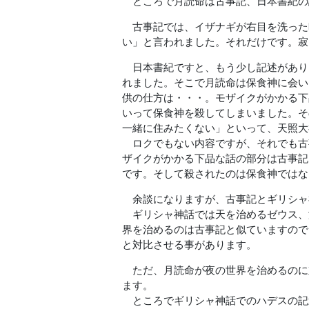
ところで月読命は古事記、日本書紀の
古事記では、イザナギが右目を洗った
い」と言われました。それだけです。寂
日本書紀ですと、もう少し記述がありま
れました。そこで月読命は保食神に会い
供の仕方は・・・。モザイクがかかる下
いって保食神を殺してしまいました。そ
一緒に住みたくない」といって、天照大
ロクでもない内容ですが、それでも古
ザイクがかかる下品な話の部分は古事記
です。そして殺されたのは保食神ではな
余談になりますが、古事記とギリシャ
ギリシャ神話では天を治めるゼウス、
界を治めるのは古事記と似ていますので
と対比させる事があります。
ただ、月読命が夜の世界を治めるのに
ます。
ところでギリシャ神話でのハデスの記