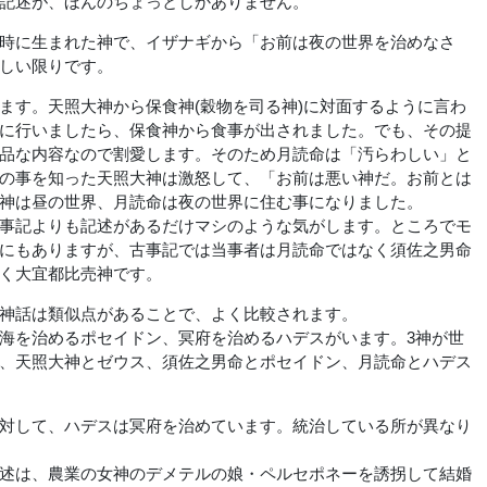
記述が、ほんのちょっとしかありません。
時に生まれた神で、イザナギから「お前は夜の世界を治めなさ
しい限りです。
す。天照大神から保食神(穀物を司る神)に対面するように言わ
に行いましたら、保食神から食事が出されました。でも、その提
品な内容なので割愛します。そのため月読命は「汚らわしい」と
の事を知った天照大神は激怒して、「お前は悪い神だ。お前とは
神は昼の世界、月読命は夜の世界に住む事になりました。
事記よりも記述があるだけマシのような気がします。ところでモ
にもありますが、古事記では当事者は月読命ではなく須佐之男命
く大宜都比売神です。
神話は類似点があることで、よく比較されます。
海を治めるポセイドン、冥府を治めるハデスがいます。3神が世
、天照大神とゼウス、須佐之男命とポセイドン、月読命とハデス
対して、ハデスは冥府を治めています。統治している所が異なり
述は、農業の女神のデメテルの娘・ペルセポネーを誘拐して結婚