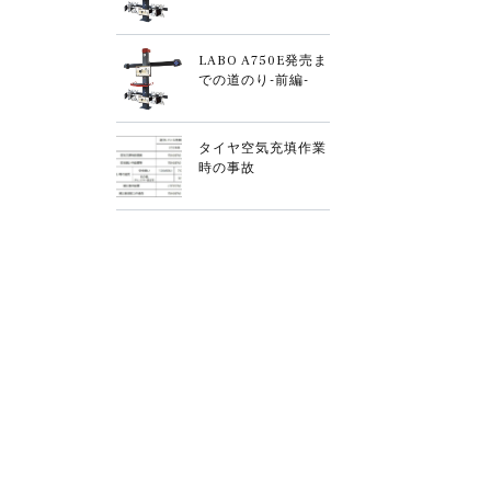
LABO A750E発売ま
での道のり-前編-
タイヤ空気充填作業
時の事故