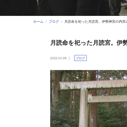
ホーム
ブログ
月読命を祀った月読宮。伊勢神宮の内宮
月読命を祀った月読宮。伊
2022.01.06
ブログ