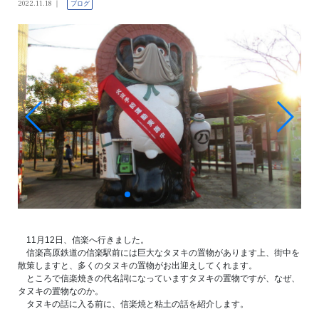
2022.11.18
ブログ
11月12日、信楽へ行きました。
信楽高原鉄道の信楽駅前には巨大なタヌキの置物があります上、街中を
散策しますと、多くのタヌキの置物がお出迎えしてくれます。
ところで信楽焼きの代名詞になっていますタヌキの置物ですが、なぜ、
タヌキの置物なのか。
タヌキの話に入る前に、信楽焼と粘土の話を紹介します。