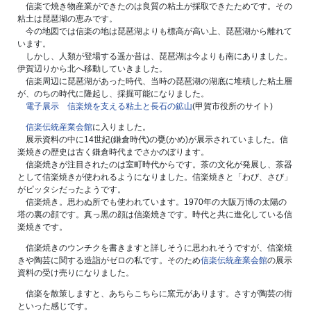
信楽で焼き物産業ができたのは良質の粘土が採取できたためです。その
粘土は琵琶湖の恵みです。
今の地図では信楽の地は琵琶湖よりも標高が高い上、琵琶湖から離れて
います。
しかし、人類が登場する遥か昔は、琵琶湖は今よりも南にありました。
伊賀辺りから北へ移動していきました。
信楽周辺に琵琶湖があった時代、当時の琵琶湖の湖底に堆積した粘土層
が、のちの時代に隆起し、採掘可能になりました。
電子展示 信楽焼を支える粘土と長石の鉱山
(甲賀市役所のサイト)
信楽伝統産業会館
に入りました。
展示資料の中に14世紀(鎌倉時代)の甕(かめ)が展示されていました。信
楽焼きの歴史は古く鎌倉時代までさかのぼります。
信楽焼きが注目されたのは室町時代からです。茶の文化が発展し、茶器
として信楽焼きが使われるようになりました。信楽焼きと「わび、さび」
がピッタシだったようです。
信楽焼き。思わぬ所でも使われています。1970年の大阪万博の太陽の
塔の裏の顔です。真っ黒の顔は信楽焼きです。時代と共に進化している信
楽焼きです。
信楽焼きのウンチクを書きますと詳しそうに思われそうですが、信楽焼
きや陶芸に関する造詣がゼロの私です。そのため
信楽伝統産業会館
の展示
資料の受け売りになりました。
信楽を散策しますと、あちらこちらに窯元があります。さすが陶芸の街
といった感じです。