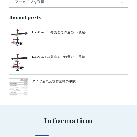
Recent posts
LABO A750E発売までの道のり-後編-
LABO A750E発売までの道のり-前編-
タイヤ空気充填作業時の事故
Information