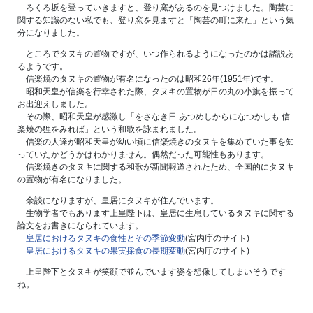
ろくろ坂を登っていきますと、登り窯があるのを見つけました。陶芸に
関する知識のない私でも、登り窯を見ますと「陶芸の町に来た」という気
分になりました。
ところでタヌキの置物ですが、いつ作られるようになったのかは諸説あ
るようです。
信楽焼のタヌキの置物が有名になったのは昭和26年(1951年)です。
昭和天皇が信楽を行幸された際、タヌキの置物が日の丸の小旗を振って
お出迎えしました。
その際、昭和天皇が感激し「をさなき日 あつめしからになつかしも 信
楽焼の狸をみれば」という和歌を詠まれました。
信楽の人達が昭和天皇が幼い頃に信楽焼きのタヌキを集めていた事を知
っていたかどうかはわかりません。偶然だった可能性もあります。
信楽焼きのタヌキに関する和歌が新聞報道されたため、全国的にタヌキ
の置物が有名になりました。
余談になりますが、皇居にタヌキが住んでいます。
生物学者でもあります上皇陛下は、皇居に生息しているタヌキに関する
論文をお書きになられています。
皇居におけるタヌキの食性とその季節変動
(宮内庁のサイト)
皇居におけるタヌキの果実採食の長期変動
(宮内庁のサイト)
上皇陛下とタヌキが笑顔で並んでいます姿を想像してしまいそうです
ね。