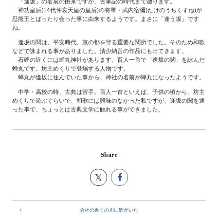
「逢坂」の名前の由来ですが、古事記の時代まで遡ります。
神功皇后(14代仲哀天皇の皇后)の将軍・武内宿彌(たけのうちくすね)が
忍熊王とばったり会った事に由来するようです。まさに「逢う坂」です
ね。
逢坂の関は、平安時代、京の都を守る重要な関所でした。そのため和歌
などで詠まれる事がありました。清少納言の作品にも出てきます。
石碑の近くには蝉丸神社があります。百人一首で「逢坂の関」を詠んだ
蝉丸です。坊主めくりで登場する人物です。
蝉丸が逢坂に住んでいた事から、神社の名前が蝉丸になったようです。
中学・高校の時、古典は苦手。百人一首といえば、子供の頃から、坊主
めくりで遊ぶぐらいで、和歌には興味のなかった私ですが、逢坂の関を通
った事で、ちょっとは古典文学に触れる事ができました。
Share
会社の近くの川に鯉がいた