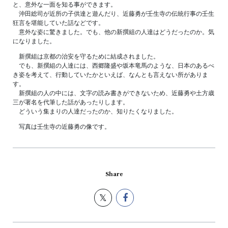
と、意外な一面を知る事ができます。
沖田総司が近所の子供達と遊んだり、近藤勇が壬生寺の伝統行事の壬生
狂言を堪能していた話などです。
意外な姿に驚きました。でも、他の新撰組の人達はどうだったのか。気
になりました。
新撰組は京都の治安を守るために結成されました。
でも、新撰組の人達には、西郷隆盛や坂本竜馬のような、日本のあるべ
き姿を考えて、行動していたかといえば、なんとも言えない所がありま
す。
新撰組の人の中には、文字の読み書きができないため、近藤勇や土方歳
三が署名を代筆した話があったりします。
どういう集まりの人達だったのか、知りたくなりました。
写真は壬生寺の近藤勇の像です。
Share