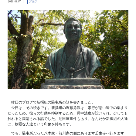
2018.08.07
ブログ
昨日のブログで新撰組の駐屯所の話を書きました。
今日は、その続きです。新撰組の近藤勇派は、素行が悪い連中の集まり
だったため、彼らの行動を抑制するため、局中法度が設けられ、少しでも
触れると粛清される話でした。池田屋事件もあり、なんだか新撰組の人達
は、物騒な人達という印象を持ちます。
でも、駐屯所だった八木家・前川家の側にあります壬生寺へ行きます