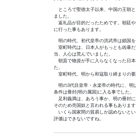
ところで聖徳太子以来、中国の王朝と
ました。
返礼品が目的だったためです。朝廷や
に行った事もあります。
明の時代、初代皇帝の洪武帝は鎖国を
室町時代は、日本人がもっとも凶暴だ
当、人心は荒んでいました。
朝貢で物資が手に入らなくなった日本
た。
室町時代、明から和寇取り締まりの要
明の3代目皇帝・永楽帝の時代に、明
条件は冊封(明の属国)に入る事でした。
足利義満は、あろう事か、明の冊封に
そのため売国奴と言われる事もあります
いくら国家間の貿易しか認めないとい
評価はできないですね。