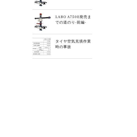
LABO A750E発売ま
での道のり-前編-
タイヤ空気充填作業
時の事故