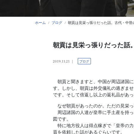
ホーム
ブログ
朝貢は見栄っ張りだった話。古代・中世
朝貢は見栄っ張りだった話
2019.11.21
ブログ
朝貢と聞きますと、中国が周辺諸国に
す。しかし、朝貢は外交儀礼の過ぎませ
です。そして倍返し以上の返礼品があっ
なぜ朝貢があったのか。ただの見栄っ
周辺諸国の人達が皇帝に手土産を持っ
図です。
特に地方役人は得点稼ぎで「皇帝の力
貢を依頼した話があるぐらいです。