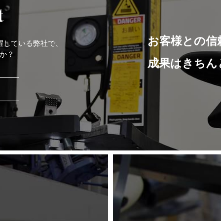
t
お客様との信
躍している弊社で、
か？
成果はきちん