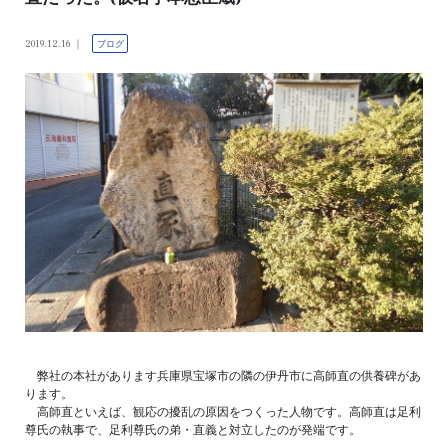
2019.12.16
ブログ
弊社の本社があります兵庫県宝塚市の隣の伊丹市に高師直の供養碑があ
ります。
高師直といえば、観応の擾乱の原因をつくった人物です。高師直は足利
尊氏の執事で、足利尊氏の弟・直義と対立したのが発端です。