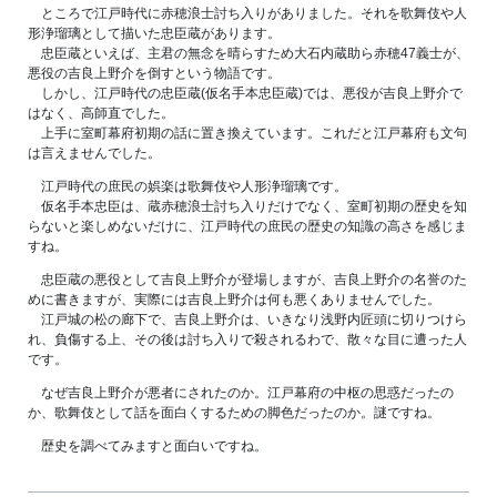
ところで江戸時代に赤穂浪士討ち入りがありました。それを歌舞伎や人
形浄瑠璃として描いた忠臣蔵があります。
忠臣蔵といえば、主君の無念を晴らすため大石内蔵助ら赤穂47義士が、
悪役の吉良上野介を倒すという物語です。
しかし、江戸時代の忠臣蔵(仮名手本忠臣蔵)では、悪役が吉良上野介で
はなく、高師直でした。
上手に室町幕府初期の話に置き換えています。これだと江戸幕府も文句
は言えませんでした。
江戸時代の庶民の娯楽は歌舞伎や人形浄瑠璃です。
仮名手本忠臣は、蔵赤穂浪士討ち入りだけでなく、室町初期の歴史を知
らないと楽しめないだけに、江戸時代の庶民の歴史の知識の高さを感じま
すね。
忠臣蔵の悪役として吉良上野介が登場しますが、吉良上野介の名誉のた
めに書きますが、実際には吉良上野介は何も悪くありませんでした。
江戸城の松の廊下で、吉良上野介は、いきなり浅野内匠頭に切りつけら
れ、負傷する上、その後は討ち入りで殺されるわで、散々な目に遭った人
です。
なぜ吉良上野介が悪者にされたのか。江戸幕府の中枢の思惑だったの
か、歌舞伎として話を面白くするための脚色だったのか。謎ですね。
歴史を調べてみますと面白いですね。