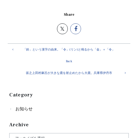
Share
「鈴」という漢字の由来。「令」(リン)と鳴るから「金」＋「令」
Back
坂之上田村麻呂が大きな鹿を射止めたから大鹿。兵庫県伊丹市
Category
お知らせ
Archive