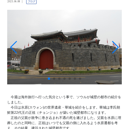
2021.06.08
ブログ
今週は海外旅行へ行った気分という事で、ソウルが城壁の都市の紹介を
しました。
今日は水原(スウォン)の世界遺産・華城を紹介をします。華城は李氏朝
鮮第22代王の正祖（チョンジョ）が築いた城壁都市になります。
正祖の父親が政争に巻き込まれ不遇の死を遂げました。父親を水原に埋
葬したのと同時に、正祖はいつでも父親の側に入れるよう水原遷都を考
え、その結果、建設された城壁都市です。