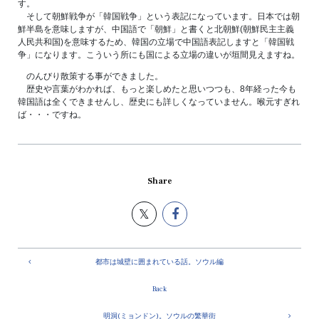
す。
そして朝鮮戦争が「韓国戦争」という表記になっています。日本では朝
鮮半島を意味しますが、中国語で「朝鮮」と書くと北朝鮮(朝鮮民主主義
人民共和国)を意味するため、韓国の立場で中国語表記しますと「韓国戦
争」になります。こういう所にも国による立場の違いが垣間見えますね。
のんびり散策する事ができました。
歴史や言葉がわかれば、もっと楽しめたと思いつつも、8年経った今も
韓国語は全くできませんし、歴史にも詳しくなっていません。喉元すぎれ
ば・・・ですね。
Share
都市は城壁に囲まれている話。ソウル編
Back
明洞(ミョンドン)。ソウルの繁華街