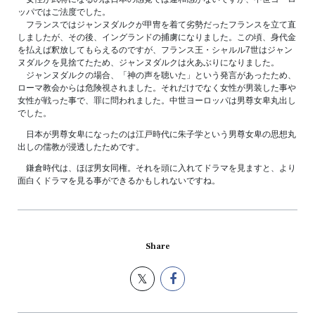
ッパではご法度でした。
フランスではジャンヌダルクが甲冑を着て劣勢だったフランスを立て直
しましたが、その後、イングランドの捕虜になりました。この頃、身代金
を払えば釈放してもらえるのですが、フランス王・シャルル7世はジャン
ヌダルクを見捨てたため、ジャンヌダルクは火あぶりになりました。
ジャンヌダルクの場合、「神の声を聴いた」という発言があったため、
ローマ教会からは危険視されました。それだけでなく女性が男装した事や
女性が戦った事で、罪に問われました。中世ヨーロッパは男尊女卑丸出し
でした。
日本が男尊女卑になったのは江戸時代に朱子学という男尊女卑の思想丸
出しの儒教が浸透したためです。
鎌倉時代は、ほぼ男女同権。それを頭に入れてドラマを見ますと、より
面白くドラマを見る事ができるかもしれないですね。
Share