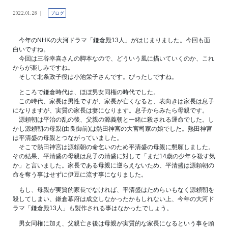
2022.01.28
ブログ
今年のNHKの大河ドラマ「鎌倉殿13人」がはじまりました。今回も面
白いですね。
今回は三谷幸喜さんの脚本なので、どういう風に描いていくのか、これ
からが楽しみですね。
そして北条政子役は小池栄子さんです。ぴったしですね。
ところで鎌倉時代は、ほぼ男女同権の時代でした。
この時代、家長は男性ですが、家長が亡くなると、表向きは家長は息子
になりますが、実質の家長は妻になります。息子からみたら母親です。
源頼朝は平治の乱の後、父親の源義朝と一緒に殺される運命でした。し
かし源頼朝の母親(由良御前)は熱田神宮の大宮司家の娘でした。熱田神宮
は平清盛の母親とつながっていました。
そこで熱田神宮は源頼朝の命乞いのため平清盛の母親に懇願しました。
その結果、平清盛の母親は息子の清盛に対して「まだ14歳の少年を殺す気
か」と言いました。家長である母親に逆らえないため、平清盛は源頼朝の
命を奪う事はせずに伊豆に流す事になりました。
もし、母親が実質的家長でなければ、平清盛はためらいもなく源頼朝を
殺してしまい、鎌倉幕府は成立しなかったかもしれない上、今年の大河ド
ラマ「鎌倉殿13人」も製作される事はなかったでしょう。
男女同権に加え、父親亡き後は母親が実質的な家長になるという事を頭