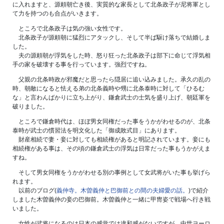
に入れますと、源頼朝亡き後、実質的な家長として北条政子が尼将軍とし
て力を持つのも合点がいきます。
ところで北条政子は気の強い女性です。
北条政子が源頼朝に猛烈にアタックし、そして半ば駆け落ちで結婚しま
した。
夫の源頼朝が浮気をした時、怒り狂った北条政子は部下に命じて浮気相
手の家を破壊する事を行っています。強烈ですね。
父親の北条時政が邪魔だと思ったら隠居に追い込みました。承久の乱の
時、朝敵になると怯える弟の北条義時や甥に北条泰時に対して「ひるむ
な」と言わんばかりに立ち上がり、鎌倉武士の士気を盛り上げ、朝廷軍を
破りました。
ところで鎌倉時代は、ほぼ男女同権だった事をうかがわせるのが、北条
泰時が武士の慣習法を明文化した「御成敗式目」にあります。
財産相続で妻・妾に対しても相続権があると明記されています。妾にも
相続権がある事は、その頃の鎌倉武士の浮気は日常だった事もうかがえま
すね。
そして男女同権をうかがわせる別の事例として女武将がいた事も挙げら
れます。
以前のブログ(
義仲寺。木曽義仲と巴御前との間の夫婦愛の話。
)で紹介
しました木曽義仲の妾の巴御前。木曽義仲と一緒に甲冑姿で戦場へ行き戦
いました。
女性が武将になるのは日本の感覚では違和感がないですが、中世ヨーロ